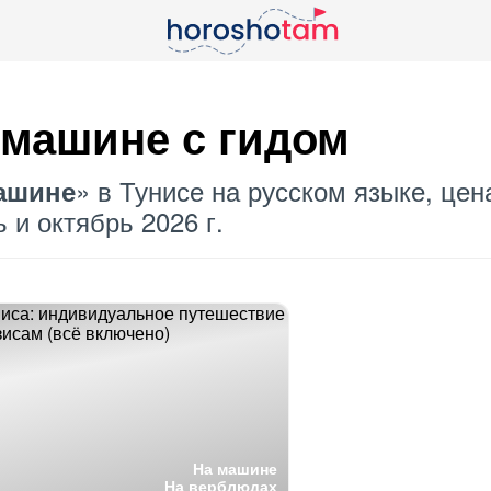
 машине
с гидом
» в Тунисе на русском языке, цен
ашине
 и октябрь 2026 г.
На машине
На верблюдах