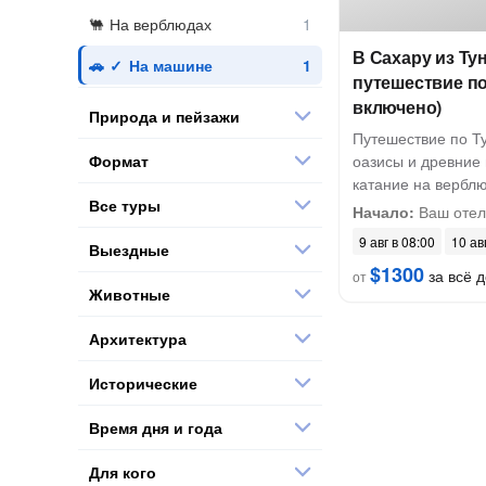
На верблюдах
В Сахару из Ту
На машине
путешествие по
включено)
Природа и пейзажи
Путешествие по Ту
Формат
оазисы и древние 
катание на вербл
Все туры
Начало:
Ваш отель
9 авг в 08:00
10 ав
Выездные
$1300
за всё д
от
Животные
Архитектура
Исторические
Время дня и года
Для кого