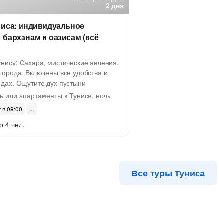
2 дня
ниса: индивидуальное
 барханам и оазисам (всё
нису: Сахара, мистические явления,
города. Включены все удобства и
юдах. Ощутите дух пустыни
 или апартаменты в Тунисе, ночь
г в 08:00
о 4 чел.
Все туры Туниса