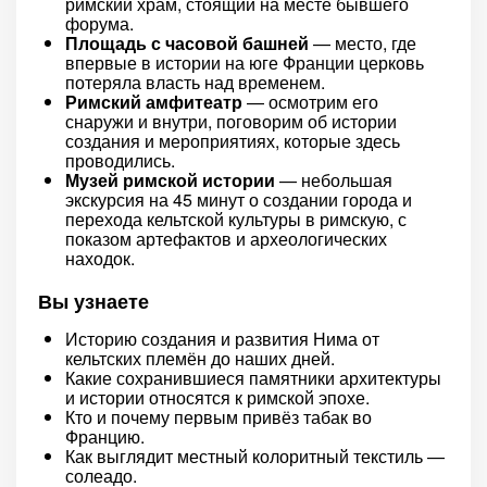
римский храм, стоящий на месте бывшего
форума.
Площадь с часовой башней
— место, где
впервые в истории на юге Франции церковь
потеряла власть над временем.
Римский амфитеатр
— осмотрим его
снаружи и внутри, поговорим об истории
создания и мероприятиях, которые здесь
проводились.
Музей римской истории
— небольшая
экскурсия на 45 минут о создании города и
перехода кельтской культуры в римскую, с
показом артефактов и археологических
находок.
Вы узнаете
Историю создания и развития Нима от
кельтских племён до наших дней.
Какие сохранившиеся памятники архитектуры
и истории относятся к римской эпохе.
Кто и почему первым привёз табак во
Францию.
Как выглядит местный колоритный текстиль —
солеадо.