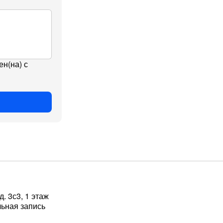
ен(на) с
. 3с3, 1 этаж
льная запись