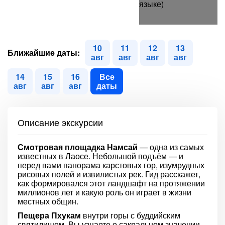
10
11
12
13
Ближайшие даты:
авг
авг
авг
авг
14
15
16
Все
авг
авг
авг
даты
Описание экскурсии
Смотровая площадка Намсай
— одна из самых
известных в Лаосе. Небольшой подъём — и
перед вами панорама карстовых гор, изумрудных
рисовых полей и извилистых рек. Гид расскажет,
как формировался этот ландшафт на протяжении
миллионов лет и какую роль он играет в жизни
местных общин.
Пещера Пхукам
внутри горы с буддийским
святилищем. Вы узнаете о сакральном значении