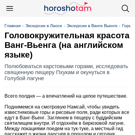
Главная
Экскурсии в Лаосе
Экскурсии в Ванге Вьенге
Горы
Головокружительная красота
Ванг-Вьенга (на английском
языке)
Полюбоваться карстовыми горами, исследовать
священную пещеру Пхукам и окунуться в
Голубой лагуне
Всего полдня — а впечатлений на целое путешествие.
Поднимемся на смотровую Намсай, чтобы увидеть
известняковые горы и рисовые поля, ради которых все
едут в Ванг-Вьенг. Заглянем в пещеру с буддийским
святилищем внутри. И отдохнём в бирюзовой лагуне.
Между локациями поедем на тук-туке, а местный гид
расскажет о жизни лаосцев в прошлом и сегодня.