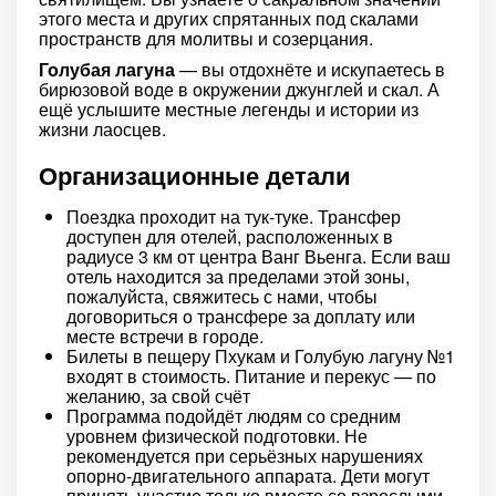
этого места и других спрятанных под скалами
пространств для молитвы и созерцания.
Голубая лагуна
— вы отдохнёте и искупаетесь в
бирюзовой воде в окружении джунглей и скал. А
ещё услышите местные легенды и истории из
жизни лаосцев.
Организационные детали
Поездка проходит на тук-туке. Трансфер
доступен для отелей, расположенных в
радиусе 3 км от центра Ванг Вьенга. Если ваш
отель находится за пределами этой зоны,
пожалуйста, свяжитесь с нами, чтобы
договориться о трансфере за доплату или
месте встречи в городе.
Билеты в пещеру Пхукам и Голубую лагуну №1
входят в стоимость. Питание и перекус — по
желанию, за свой счёт
Программа подойдёт людям со средним
уровнем физической подготовки. Не
рекомендуется при серьёзных нарушениях
опорно-двигательного аппарата. Дети могут
принять участие только вместе со взрослыми