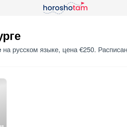
урге
на русском языке, цена €250. Расписан
е
ая