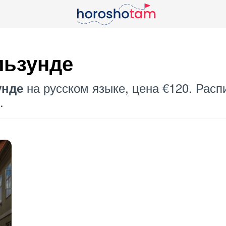
льзунде
на русском языке, цена €120. Расп
унде
.