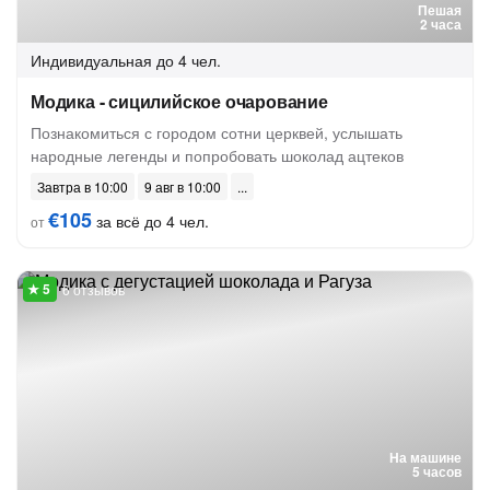
Пешая
2 часа
Индивидуальная
до 4 чел.
Модика - сицилийское очарование
Познакомиться с городом сотни церквей, услышать
народные легенды и попробовать шоколад ацтеков
Завтра в 10:00
9 авг в 10:00
€105
за всё до 4 чел.
от
6 отзывов
На машине
5 часов