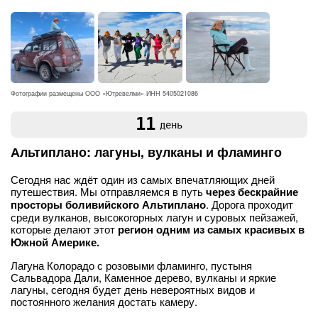
Фотографии размещены ООО «Ютревелми» ИНН 5405021086
11
день
Альтиплано: лагуны, вулканы и фламинго
Сегодня нас ждёт один из самых впечатляющих дней
путешествия. Мы отправляемся в путь
через бескрайние
просторы боливийского Альтиплано
. Дорога проходит
среди вулканов, высокогорных лагун и суровых пейзажей,
которые делают этот
регион одним из самых красивых в
Южной Америке.
Лагуна Колорадо с розовыми фламинго, пустыня
Сальвадора Дали, Каменное дерево, вулканы и яркие
лагуны, сегодня будет день невероятных видов и
постоянного желания достать камеру.