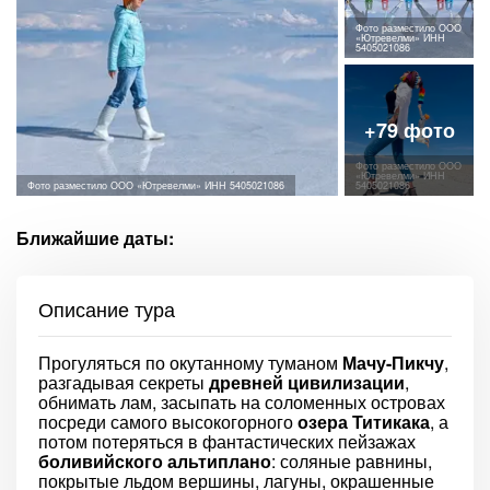
Фото разместило ООО
«Ютревелми» ИНН
5405021086
Фото разместило ООО
«Ютревелми» ИНН
Фото разместило ООО «Ютревелми» ИНН 5405021086
5405021086
Ближайшие даты:
Описание тура
Прогуляться по окутанному туманом
Мачу-Пикчу
,
разгадывая секреты
древней цивилизации
,
обнимать лам, засыпать на соломенных островах
посреди самого высокогорного
озера Титикака
, а
потом потеряться в фантастических пейзажах
боливийского альтиплано
: соляные равнины,
покрытые льдом вершины, лагуны, окрашенные