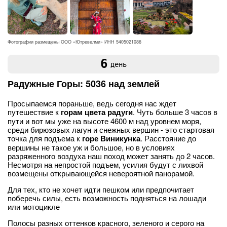
Фотографии размещены ООО «Ютревелми» ИНН 5405021086
6
день
Радужные Горы: 5036 над землей
Просыпаемся пораньше, ведь сегодня нас ждет
путешествие к
горам цвета радуги
. Чуть больше 3 часов в
пути и вот мы уже на высоте 4600 м над уровнем моря,
среди бирюзовых лагун и снежных вершин - это стартовая
точка для подъема к
горе Виникунка
. Расстояние до
вершины не такое уж и большое, но в условиях
разряженного воздуха наш поход может занять до 2 часов.
Несмотря на непростой подъем, усилия будут с лихвой
возмещены открывающейся невероятной панорамой.
Для тех, кто не хочет идти пешком или предпочитает
поберечь силы, есть возможность подняться на лошади
или мотоцикле
Полосы разных оттенков красного, зеленого и серого на