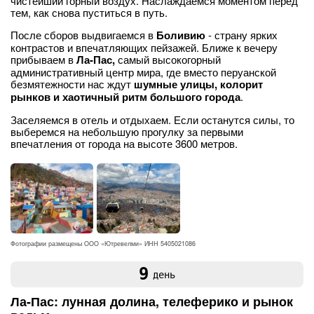
чистейший горный воздух. Наслаждаемся моментом перед
тем, как снова пуститься в путь.
После сборов выдвигаемся в
Боливию
- страну ярких
контрастов и впечатляющих пейзажей. Ближе к вечеру
прибываем в
Ла-Пас,
самый высокогорный
административный центр мира, где вместо перуанской
безмятежности нас ждут
шумные улицы, колорит
рынков и хаотичный ритм большого города
.
Заселяемся в отель и отдыхаем. Если останутся силы, то
выберемся на небольшую прогулку за первыми
впечатления от города на высоте 3600 метров.
Фотографии размещены ООО «Ютревелми» ИНН 5405021086
9
день
Ла-Пас: лунная долина, телеферико и рынок