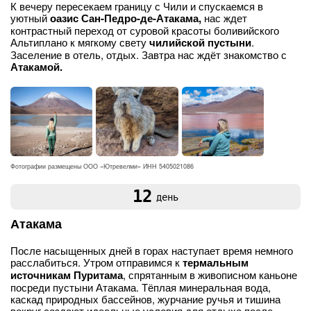
К вечеру пересекаем границу с Чили и спускаемся в
уютный
оазис Сан-Педро-де-Атакама,
нас ждет
контрастный переход от суровой красоты боливийского
Альтиплано к мягкому свету
чилийской пустыни
.
Заселение в отель, отдых. Завтра нас ждёт знакомство с
Атакамой.
Фотографии размещены ООО «Ютревелми» ИНН 5405021086
12
день
Атакама
После насыщенных дней в горах наступает время немного
расслабиться. Утром отправимся к
термальным
источникам Пуритама
, спрятанным в живописном каньоне
посреди пустыни Атакама. Тёплая минеральная вода,
каскад природных бассейнов, журчание ручья и тишина
вокруг создают идеальные условия для отдыха после