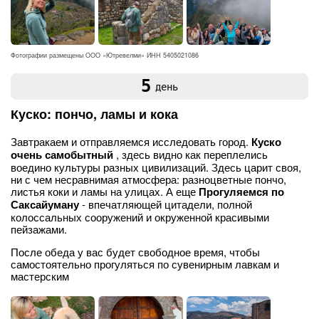
Фотографии размещены ООО «Ютревелми» ИНН 5405021086
5
день
Куско: пончо, ламы и кока
Завтракаем и отправляемся исследовать город.
Куско
очень самобытный
, здесь видно как переплелись
воедино культуры разных цивилизаций. Здесь царит своя,
ни с чем несравнимая атмосфера: разноцветные пончо,
листья коки и ламы на улицах. А еще
Прогуляемся по
Саксайуману
- впечатляющей цитадели, полной
колоссальных сооружений и окруженной красивыми
пейзажами.
После обеда у вас будет свободное время, чтобы
самостоятельно прогуляться по сувенирным лавкам и
мастерским