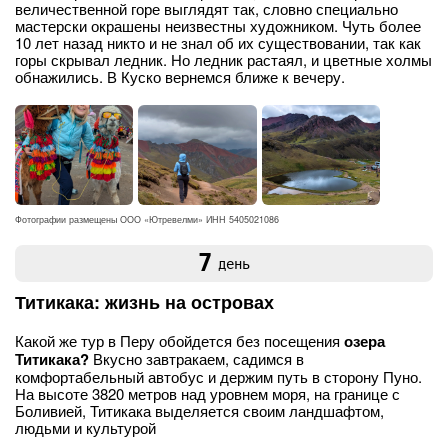
величественной горе выглядят так, словно специально
мастерски окрашены неизвестны художником. Чуть более
10 лет назад никто и не знал об их существовании, так как
горы скрывал ледник. Но ледник растаял, и цветные холмы
обнажились. В Куско вернемся ближе к вечеру.
Фотографии размещены ООО «Ютревелми» ИНН 5405021086
7
день
Титикака: жизнь на островах
Какой же тур в Перу обойдется без посещения
озера
Титикака?
Вкусно завтракаем, садимся в
комфортабельный автобус и держим путь в сторону Пуно.
На высоте 3820 метров над уровнем моря, на границе с
Боливией, Титикака выделяется своим ландшафтом,
людьми и культурой