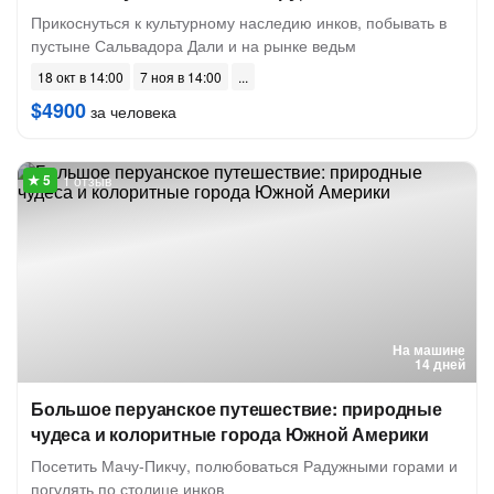
Прикоснуться к культурному наследию инков, побывать в
пустыне Сальвадора Дали и на рынке ведьм
18 окт в 14:00
7 ноя в 14:00
$4900
за человека
1 отзыв
На машине
14 дней
Большое перуанское путешествие: природные
чудеса и колоритные города Южной Америки
Посетить Мачу-Пикчу, полюбоваться Радужными горами и
погулять по столице инков