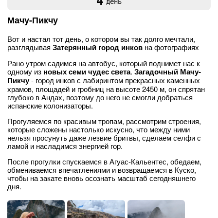
4
день
Мачу-Пикчу
Вот и настал тот день, о котором вы так долго мечтали,
разглядывая
Затерянный город инков
на фотографиях
Рано утром садимся на автобус, который поднимет нас к
одному из
новых
семи чудес света
.
Загадочный Мачу-
Пикчу
- город инков с лабиринтом прекрасных каменных
храмов, площадей и гробниц на высоте 2450 м, он спрятан
глубоко в Андах, поэтому до него не смогли добраться
испанские колонизаторы.
Прогуляемся по красивым тропам, рассмотрим строения,
которые сложены настолько искусно, что между ними
нельзя просунуть даже лезвие бритвы, сделаем селфи с
ламой и насладимся энергией гор.
После прогулки спускаемся в Агуас-Кальентес, обедаем,
обмениваемся впечатлениями и возвращаемся в Куско,
чтобы на закате вновь осознать масштаб сегодняшнего
дня.