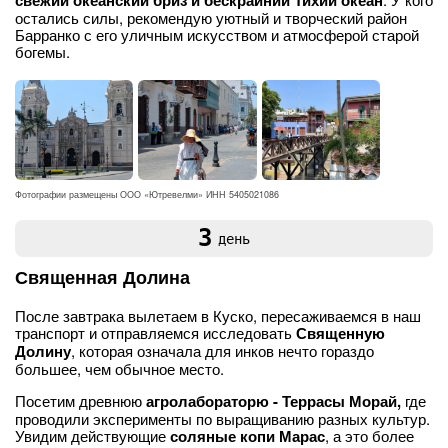
свежий океанский бриз и бескрайний Тихий океан
остались силы, рекомендую уютный и творческий район
Барранко с его уличным искусством и атмосферой старой
богемы.
Фотографии размещены ООО «Ютревелми» ИНН 5405021086
3
день
Священная Долина
После завтрака вылетаем в Куско, пересаживаемся в наш
транспорт и отправляемся исследовать
Священную
Долину
, которая означала для инков нечто гораздо
большее, чем обычное место.
Посетим древнюю
агролабораторю - Террасы Морай,
где
проводили эксперименты по выращиванию разных культур.
Увидим действующие
соляные копи Марас
, а это более