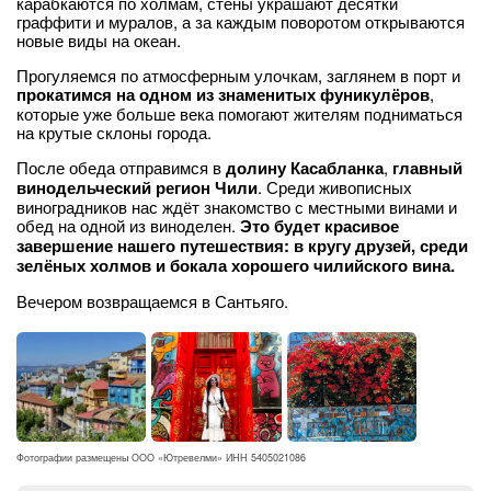
карабкаются по холмам, стены украшают десятки
граффити и муралов, а за каждым поворотом открываются
новые виды на океан.
Прогуляемся по атмосферным улочкам, заглянем в порт и
прокатимся на одном из знаменитых фуникулёров
,
которые уже больше века помогают жителям подниматься
на крутые склоны города.
После обеда отправимся в
долину Касабланка
,
главный
винодельческий регион Чили
. Среди живописных
виноградников нас ждёт знакомство с местными винами и
обед на одной из виноделен.
Это будет красивое
завершение нашего путешествия: в кругу друзей, среди
зелёных холмов и бокала хорошего чилийского вина.
Вечером возвращаемся в Сантьяго.
Фотографии размещены ООО «Ютревелми» ИНН 5405021086