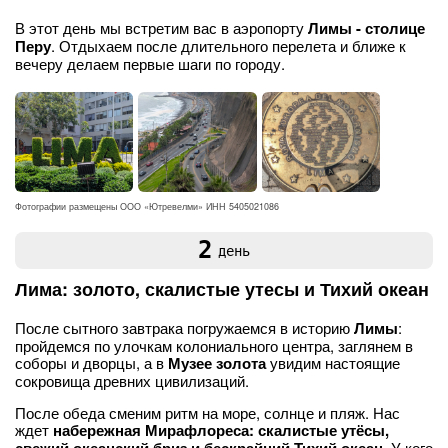
В этот день мы встретим вас в аэропорту
Лимы - столице
Перу
. Отдыхаем после длительного перелета и ближе к
вечеру делаем первые шаги по городу.
Фотографии размещены ООО «Ютревелми» ИНН 5405021086
2
день
Лима: золото, скалистые утесы и Тихий океан
После сытного завтрака погружаемся в историю
Лимы
:
пройдемся по улочкам колониального центра, заглянем в
соборы и дворцы, а в
Музее золота
увидим настоящие
сокровища древних цивилизаций.
После обеда сменим ритм на море, солнце и пляж. Нас
ждет
набережная Мирафлореса: скалистые утёсы,
. У кого