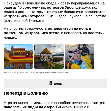
Прибудем в Пуно после обеда и сразу переправляемся на
один из
40 соломенных островов Урос,
где дома, пол,
лодки и даже некоторые типичные блюда изготавливаются
из
тростника Тотороса
. Жизнь здесь буквально плывет по
фотогеничной Титикаке.
Не упустим возможность
остановиться на ночь в
плетенном из тростника отеле
, и поплавать на плетеных
лодках.
Фотографии размещены ООО «Ютревелми» ИНН 5405021086
8
день
Переезд в Боливию
Утро начинается медленно и спокойно: неспешный завтрак,
панорамные виды на озеро Титикака
, тишина и