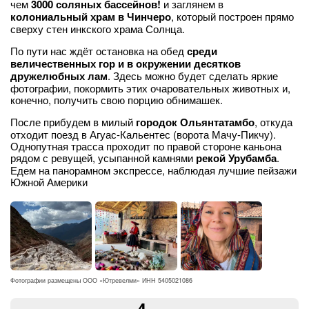
чем
3000 соляных бассейнов!
и заглянем в
колониальный храм в Чинчеро
, который построен прямо
сверху стен инкского храма Солнца.
По пути нас ждёт остановка на обед
среди
величественных гор и в окружении десятков
дружелюбных лам
. Здесь можно будет сделать яркие
фотографии, покормить этих очаровательных животных и,
конечно, получить свою порцию обнимашек.
После прибудем в милый
городок Ольянтатамбо
, откуда
отходит поезд в Агуас-Кальентес (ворота Мачу-Пикчу).
Однопутная трасса проходит по правой стороне каньона
рядом с ревущей, усыпанной камнями
рекой Урубамба
.
Едем на панорамном экспрессе, наблюдая лучшие пейзажи
Южной Америки
Фотографии размещены ООО «Ютревелми» ИНН 5405021086