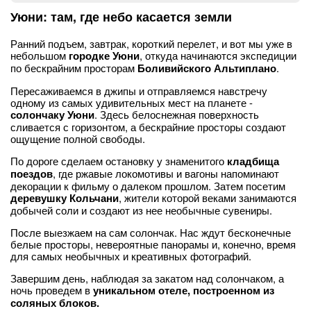
Уюни: там, где небо касается земли
Ранний подъем, завтрак, короткий перелет, и вот мы уже в
небольшом
городке Уюни
, откуда начинаются экспедиции
по бескрайним просторам
Боливийского Альтиплано
.
Пересаживаемся в джипы и отправляемся навстречу
одному из самых удивительных мест на планете -
солончаку Уюни
. Здесь белоснежная поверхность
сливается с горизонтом, а бескрайние просторы создают
ощущение полной свободы.
По дороге сделаем остановку у знаменитого
кладбища
поездов
, где ржавые локомотивы и вагоны напоминают
декорации к фильму о далеком прошлом. Затем посетим
деревушку Кольчани
, жители которой веками занимаются
добычей соли и создают из нее необычные сувениры.
После выезжаем на сам солончак. Нас ждут бесконечные
белые просторы, невероятные панорамы и, конечно, время
для самых необычных и креативных фотографий.
Завершим день, наблюдая за закатом над солончаком, а
ночь проведем в
уникальном отеле, построенном из
соляных блоков.