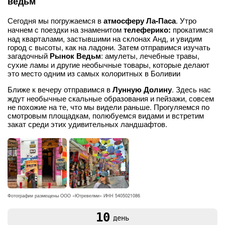
ведьм
Сегодня мы погружаемся в
атмосферу Ла-Паса
. Утро
начнем с поездки на знаменитом
телеферико:
прокатимся
над кварталами, застывшими на склонах Анд, и увидим
город с высоты, как на ладони. Затем отправимся изучать
загадочный
Рынок Ведьм
: амулеты, лечебные травы,
сухие ламы и другие необычные товары, которые делают
это место одним из самых колоритных в Боливии
Ближе к вечеру отправимся в
Лунную Долину
. Здесь нас
ждут необычные скальные образования и пейзажи, совсем
не похожие на те, что мы видели раньше. Прогуляемся по
смотровым площадкам, полюбуемся видами и встретим
закат среди этих удивительных ландшафтов.
Фотографии размещены ООО «Ютревелми» ИНН 5405021086
10
день