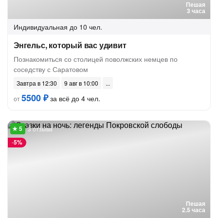
Пешая
3 часа
Индивидуальная
до 10 чел.
Энгельс, который вас удивит
Познакомиться со столицей поволжских немцев по
соседству с Саратовом
Завтра в 12:30
9 авг в 10:00
5500 ₽
за всё до 4 чел.
от
3 отзыва
-
5%
Пешая
2.5 часа