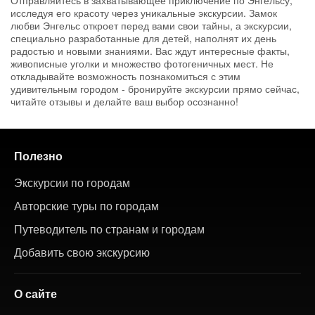
Отправляйтесь в захватывающее приключение по Энгельсу,
исследуя его красоту через уникальные экскурсии. Замок
любви Энгельс откроет перед вами свои тайны, а экскурсии,
специально разработанные для детей, наполнят их день
радостью и новыми знаниями. Вас ждут интересные факты,
живописные уголки и множество фотогеничных мест. Не
откладывайте возможность познакомиться с этим
удивительным городом - бронируйте экскурсии прямо сейчас,
читайте отзывы и делайте ваш выбор осознанно!
Полезно
Экскурсии по городам
Авторские туры по городам
Путеводитель по странам и городам
Добавить свою экскурсию
О сайте