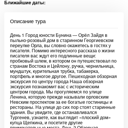
Ближайшие даты:
Описание тура
День 1 Город юности Бунина — Орёл Зайдя в
пыльно-розовый дом в старинном Георгиевском
переулке Орла, вы словно окажетесь в гостях у
писателя. Помимо интересного рассказа о жизни
писателя вас ждут его подлинные вещи:
пробковый шлем, в котором он путешествовал по
странам Востока и Цейлону, ручка, чернильница,
мундштук, курительная трубка, табакерка,
портфель и многое другое. Пешеходная обзорная
экскурсия по центру города Наша обзорная
экскурсия познакомит вас с историческим
центром города. Мы прогуляемся по улице
Ленина, которую прежде называли орловским
Невским проспектом за ее богатые гостиницы и
рестораны. На улице до сих пор стоят старинные
здания. Вы увидите, где останавливался
Тургенев, узнаете, как выглядит «плоский дом»
купца Щепкина, и посетите другие
примечательные места. День 2 Обзорная