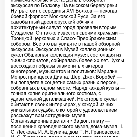
экскурсия по Болхову На высоком берегу реки
Нутрь стоит с середины XVI Болхов — некогда
боевой форпост Московской Руси. За его
самобытный древнерусский облик и
архитектурный силуэт город прозвали вторым
Суздалем. Он также известен своими храмами —
Троицкой церковью и Спасо-Преображенским
собором. Все это вы увидите в нашей обзорной
экскурсии. Экскурсия в Музей коллекционных
кукол Обширная коллекция музея, состоящая из
1000 экспонатов, собиралась более 20 лет. Куклы
воссоздают образы знаменитых актеров,
киногероев, музыкантов и политиков: Мэрилин
Монро, принцесса Диана, Шер, Джек Воробей —
вы попадете в соцветие самых разных персон,
собранных в одном месте. Наряд каждой куклы —
точная копия оригинального костюма, с
удивительной детализацией. Некоторые куклы
обитают в своих интерьерах, у каждой из них
уникальная судьба, о которой с удовольствием
расскажут вам сотрудники музея.
Организационные детали • За доп. плату —
посещение краеведческого музея, дома-музея Н.
С. Лескова, И. А. Бунина, дом Т. Н. Грановского,