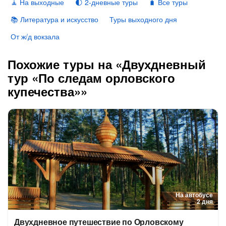
🧘 На выходные
🌓 2-дневные туры
🧳 Все туры
📚 Литература и искусство
Туры выходного дня
От ж/д вокзала
Похожие туры на «Двухдневный
тур «По следам орловского
купечества»»
На автобусе
2 дня
Двухдневное путешествие по Орловскому