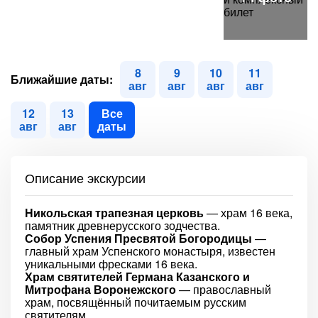
8
9
10
11
Ближайшие даты:
авг
авг
авг
авг
12
13
Все
авг
авг
даты
Описание экскурсии
Никольская трапезная церковь
— храм 16 века,
памятник древнерусского зодчества.
Собор Успения Пресвятой Богородицы
—
главный храм Успенского монастыря, известен
уникальными фресками 16 века.
Храм святителей Германа Казанского и
Митрофана Воронежского
— православный
храм, посвящённый почитаемым русским
святителям.