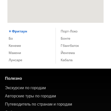
Фритаун
Порт-Локо
Бо
Бонте
Кенеме
Гбангбаток
Макени
Йенгема
Лунсаре
Кабала
Полезно
Экскурсии по городам
Авторские туры по городам
Путеводитель по странам и городам