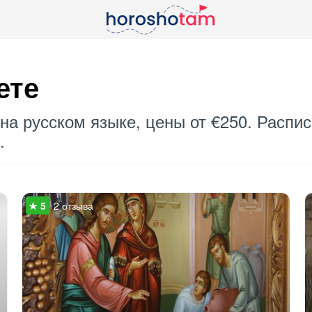
ете
на русском языке, цены от €250. Распи
.
2 отзыва