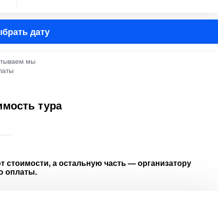
брать дату
атываем мы
латы
имость тура
т стоимости, а остальную часть — организатору
о оплаты.