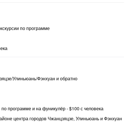
экскурсии по программе
века
зяцзе/Улиньюань/Фэнхуан и обратно
по программе и на фуникулёр - $100 с человека
районе центра городов Чжанцзяцзе, Улиньюань и Фэнхуан