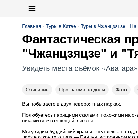
Главная
Туры в Китае
Туры в Чжанцзяцзе
На
Фантастическая п
"Чжанцзяцзе" и "
Увидеть места съёмок «Аватара» 
Описание
Программа по дням
Фото
Вы побываете в двух невероятных парках.
Полюбуетесь парящими скалами, похожими на ска
пиками впечатляющей высоты.
Мы увидим буддийский храм из комплекса пагод, 
лифте открытого типа — Байлун, встроенном в от