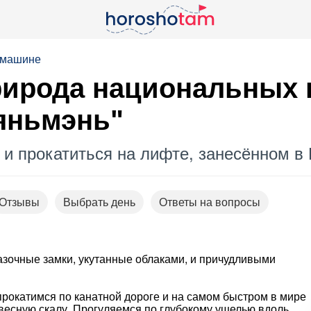
 машине
рирода национальных 
Тяньмэнь"
и прокатиться на лифте, занесённом в 
Отзывы
Выбрать день
Ответы на вопросы
зочные замки, укутанные облаками, и причудливыми
прокатимся по канатной дороге и на самом быстром в мире
весную скалу. Прогуляемся по глубокому ущелью вдоль