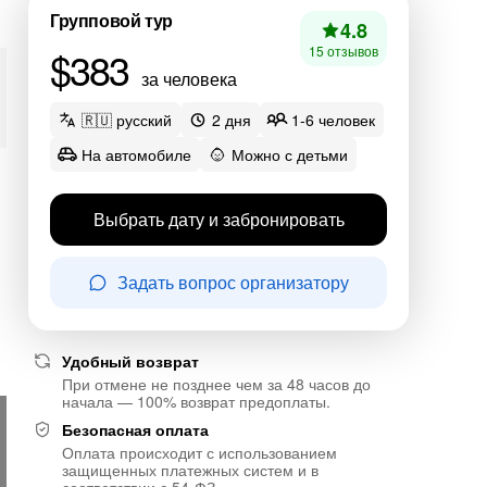
Групповой тур
4.8
$383
15 отзывов
за человека
🇷🇺 русский
2 дня
1-6 человек
На автомобиле
Можно с детьми
Выбрать дату и забронировать
Задать вопрос организатору
Удобный возврат
При отмене не позднее чем за 48 часов до
начала — 100% возврат предоплаты.
Безопасная оплата
Оплата происходит с использованием
защищенных платежных систем и в