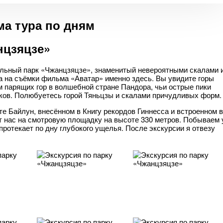
а тура по дням
нцзяцзе»
альный парк «Чжанцзяцзе», знаменитый невероятными скалами 
 на съёмки фильма «Аватар» именно здесь. Вы увидите горы
 парящих гор в волшебной стране Пандора, чьи острые пики
аков. Полюбуетесь горой Тяньцзы и скалами причудливых форм.
те Байлун, внесённом в Книгу рекордов Гиннесса и встроенном в
т нас на смотровую площадку на высоте 330 метров. Побываем 
протекает по дну глубокого ущелья. После экскурсии я отвезу