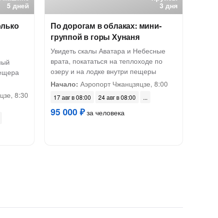
5 дней
3 дня
олько
По дорогам в облаках: мини-
группой в горы Хунаня
Увидеть скалы Аватара и Небесные
врата, покататься на теплоходе по
ный
озеру и на лодке внутри пещеры
пещера
Начало:
Аэропорт Чжанцзяцзе, 8:00
цзе, 8:30
17 авг в 08:00
24 авг в 08:00
95 000 ₽
за человека