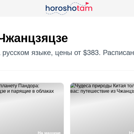
 Чжанцзяцзе
 русском языке, цены от $383. Расписан
На машине
Н