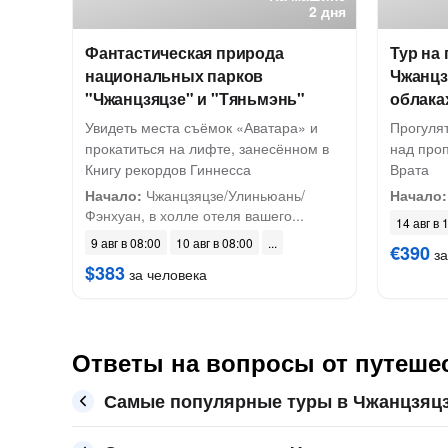
2 дня
Фантастическая природа
Тур на
национальных парков
Чжанцз
"Чжанцзяцзе" и "Тяньмэнь"
облака
Увидеть места съёмок «Аватара» и
Прогулят
прокатиться на лифте, занесённом в
над про
Книгу рекордов Гиннесса
Врата
Начало:
Чжанцзяцзе/Улиньюань/
Начало:
Фэнхуан, в холле отеля вашего...
14 авг в 
9 авг в 08:00
10 авг в 08:00
€390
за
$383
за человека
Ответы на вопросы от путеше
Самые популярные туры в Чжанцзяц