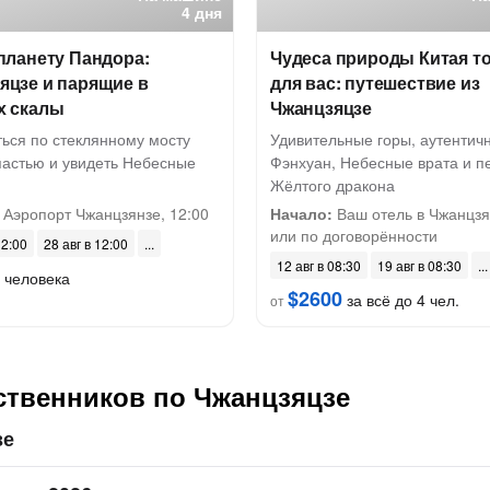
4 дня
 планету Пандора:
Чудеса природы Китая т
яцзе и парящие в
для вас: путешествие из
х скалы
Чжанцзяцзе
ься по стеклянному мосту
Удивительные горы, аутентич
пастью и увидеть Небесные
Фэнхуан, Небесные врата и 
Жёлтого дракона
Аэропорт Чжанцзянзе, 12:00
Начало:
Ваш отель в Чжанцзя
или по договорённости
12:00
28 авг в 12:00
12 авг в 08:30
19 авг в 08:30
 человека
$2600
за всё до 4 чел.
от
ственников по Чжанцзяцзе
зе