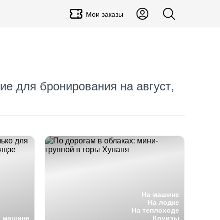
Мои заказы
ие для бронирования на август,
На машине
На лодке
На теплоходе
а машине
Круизы