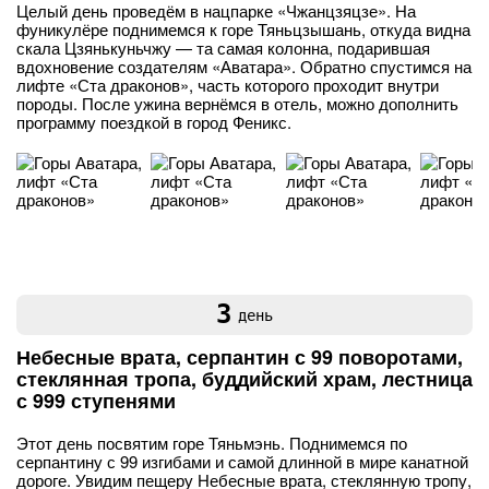
Целый день проведём в нацпарке «Чжанцзяцзе». На
фуникулёре поднимемся к горе Тяньцзышань, откуда видна
скала Цзянькуньчжу — та самая колонна, подарившая
вдохновение создателям «Аватара». Обратно спустимся на
лифте «Ста драконов», часть которого проходит внутри
породы. После ужина вернёмся в отель, можно дополнить
программу поездкой в город Феникс.
3
день
Небесные врата, серпантин с 99 поворотами,
стеклянная тропа, буддийский храм, лестница
с 999 ступенями
Этот день посвятим горе Тяньмэнь. Поднимемся по
серпантину с 99 изгибами и самой длинной в мире канатной
дороге. Увидим пещеру Небесные врата, стеклянную тропу,