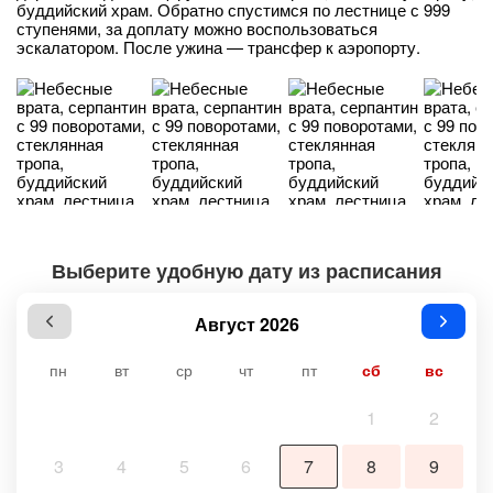
буддийский храм. Обратно спустимся по лестнице с 999
ступенями, за доплату можно воспользоваться
эскалатором. После ужина — трансфер к аэропорту.
Выберите удобную дату из расписания
Август 2026
пн
вт
ср
чт
пт
сб
вс
1
2
3
4
5
6
7
8
9