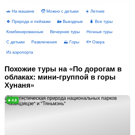
🚗 На машине
🧒 Можно с детьми
☀️ Летние
🍀 Природа и пейзажи
🏡 Выездные
🧳 Все туры
Комбинированные
Вечерние туры
Ночные туры
С детьми
Развлечения
⛰ Горы
🐟 Озера
Из аэропорта
Похожие туры на «По дорогам в
облаках: мини-группой в горы
Хунаня»
15 отзывов