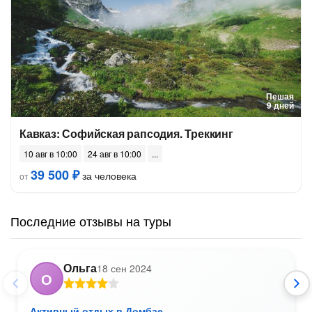
Пешая
9 дней
Кавказ: Софийская рапсодия. Треккинг
10 авг в 10:00
24 авг в 10:00
39 500 ₽
за человека
от
Последние отзывы на туры
Ольга
18 сен 2024
О
Активный отдых в Домбае