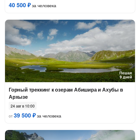
40 500 ₽
за человека
Пешая
9 дней
Горный треккинг к озерам Абишира и Ахубы в
Архызе
24 авг в 10:00
39 500 ₽
за человека
от