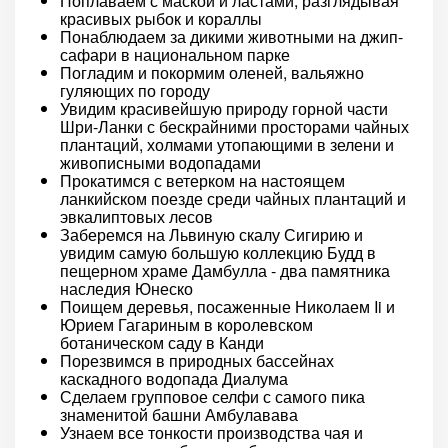
Поплаваем с маской и ластами, разглядывая
красивых рыбок и кораллы
Понаблюдаем за дикими животными на джип-
сафари в национальном парке
Погладим и покормим оленей, вальяжно
гуляющих по городу
Увидим красивейшую природу горной части
Шри-Ланки с бескрайними просторами чайных
плантаций, холмами утопающими в зелени и
живописными водопадами
Прокатимся с ветерком на настоящем
ланкийском поезде среди чайных плантаций и
эвкалиптовых лесов
Заберемся на Львиную скалу Сигирию и
увидим самую большую коллекцию Будд в
пещерном храме Дамбулла - два памятника
наследия Юнеско
Поищем деревья, посаженные Николаем Ii и
Юрием Гагариным в королевском
ботаническом саду в Канди
Порезвимся в природных бассейнах
каскадного водопада Диалума
Сделаем групповое селфи с самого пика
знаменитой башни Амбулавава
Узнаем все тонкости производства чая и