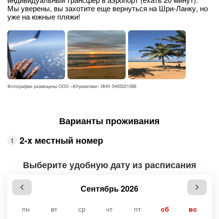
Мы уверены, вы захотите еще вернуться на Шри-Ланку, но
уже на южные пляжи!
Фотографии размещены ООО «Ютревелми» ИНН 5405021086
Варианты проживания
2-x местный номер
Выберите удобную дату из расписания
Сентябрь 2026
пн
вт
ср
чт
пт
сб
вс