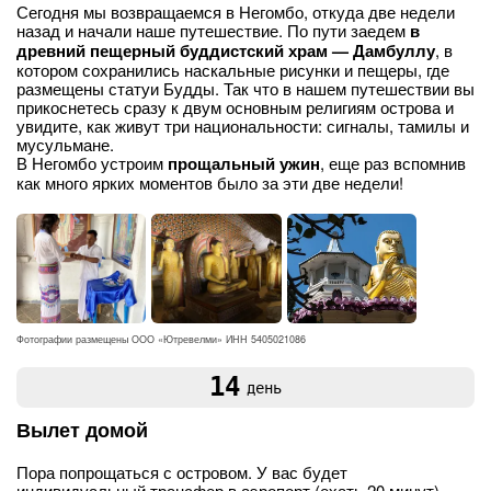
Сегодня мы возвращаемся в Негомбо, откуда две недели
назад и начали наше путешествие. По пути заедем
в
древний пещерный буддистский храм — Дамбуллу
, в
котором сохранились наскальные рисунки и пещеры, где
размещены статуи Будды. Так что в нашем путешествии вы
прикоснетесь сразу к двум основным религиям острова и
увидите, как живут три национальности: сигналы, тамилы и
мусульмане.
В Негомбо устроим
прощальный ужин
, еще раз вспомнив
как много ярких моментов было за эти две недели!
Фотографии размещены ООО «Ютревелми» ИНН 5405021086
14
день
Вылет домой
Пора попрощаться с островом. У вас будет
индивидуальный трансфер в аэропорт (ехать 20 минут).