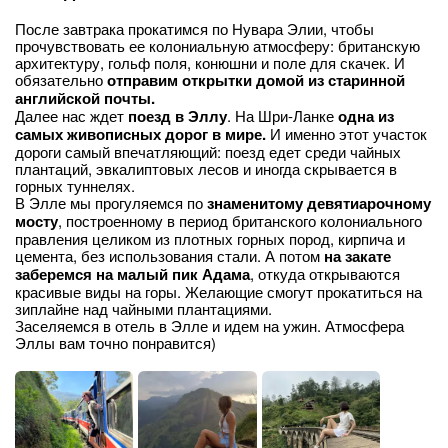
После завтрака прокатимся по Нувара Элии, чтобы
прочувствовать ее колониальную атмосферу: британскую
архитектуру, гольф поля, конюшни и поле для скачек. И
обязательно
отправим открытки домой из старинной
английской почты.
Далее нас ждет
поезд в Эллу
. На Шри-Ланке
одна из
самых живописных дорог в мире.
И именно этот участок
дороги самый впечатляющий: поезд едет среди чайных
плантаций, эвкалиптовых лесов и иногда скрывается в
горных туннелях.
В Элле мы прогуляемся по
знаменитому девятиарочному
мосту
, построенному в период британского колониального
правления целиком из плотных горных пород, кирпича и
цемента, без использования стали. А потом
на закате
заберемся на малый пик Адама
, откуда открываются
красивые виды на горы. Желающие смогут прокатиться на
зиплайне над чайными плантациями.
Заселяемся в отель в Элле и идем на ужин. Атмосфера
Эллы вам точно понравится)