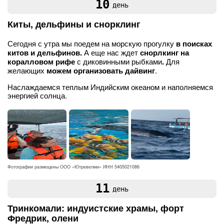
10
день
Киты, дельфины и снорклинг
Сегодня с утра мы поедем на морскую прогулку
в поисках
китов и дельфинов.
А еще нас ждет
снорлкинг на
коралловом рифе
с диковинными рыбками
.
Для
желающих
можем организовать дайвинг
.
Наслаждаемся теплым Индийским океаном и наполняемся
энергией солнца.
Фотографии размещены ООО «Ютревелми» ИНН 5405021086
11
день
Тринкомали: индуистские храмы, форт
Фредрик, олени