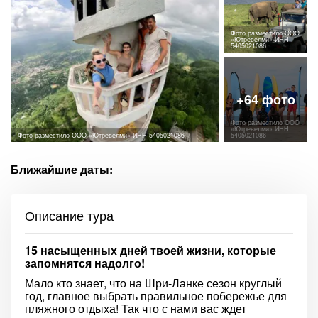
Фото разместило ООО
«Ютревелми» ИНН
5405021086
Фото разместило ООО
«Ютревелми» ИНН
Фото разместило ООО «Ютревелми» ИНН 5405021086
5405021086
Ближайшие даты:
Описание тура
15 насыщенных дней твоей жизни, которые
запомнятся надолго!
Мало кто знает, что на Шри-Ланке сезон круглый
год, главное выбрать правильное побережье для
пляжного отдыха! Так что с нами вас ждет