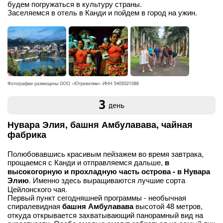
будем погружаться в культуру страны.
Заселяемся в отель в Канди и пойдем в город на ужин.
Фотографии размещены ООО «Ютревелми» ИНН 5405021086
3
день
Нувара Элия, башня Амбулавава, чайная
фабрика
Полюбовавшись красивым пейзажем во время завтрака,
прощаемся с Канди и отправляемся дальше,
в
высокогорную и прохладную часть острова - в Нувара
Элию
. Именно здесь выращиваются лучшие сорта
Цейлонского чая.
Первый пункт сегодняшней программы - необычная
спиралевидная
башня Амбулавава
высотой 48 метров,
откуда открывается захватывающий панорамный вид на