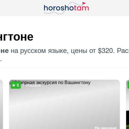
нгтоне
на русском языке, цены от $320. Ра
оне
.
7 отзывов
На машине