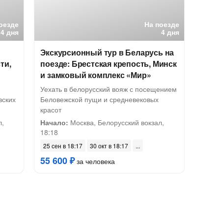
оезде
На поезде
4 дня
4 дня
Экскурсионный тур в Беларусь на
ти,
поезде: Брестская крепость, Минск
и замковый комплекс «Мир»
Уехать в белорусский вояж с посещением
вских
Беловежской пущи и средневековых
красот
л,
Начало:
Москва, Белорусский вокзал,
18:18
25 сен в 18:17
30 окт в 18:17
55 600 ₽
за человека