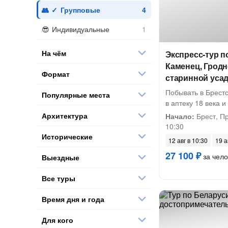
Групповые
Индивидуальные
На чём
Экспресс-тур п
Каменец, Гродн
Формат
старинной уса
Побывать в Брестс
Популярные места
в аптеку 18 века 
Архитектура
Начало:
Брест, П
10:30
Исторические
12 авг в 10:30
19 а
27 100 ₽
за чело
Выездные
Все туры
Время дня и года
Для кого