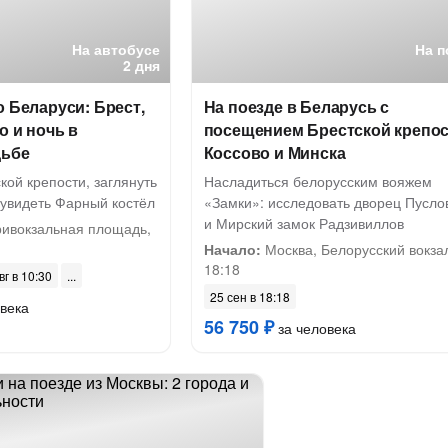
На автобусе
На п
2 дня
о Беларуси: Брест,
На поезде в Беларусь с
о и ночь в
посещением Брестской крепос
дьбе
Коссово и Минска
кой крепости, заглянуть
Насладиться белорусским вояжем
и увидеть Фарный костёл
«Замки»: исследовать дворец Пусло
и Мирский замок Радзивиллов
ривокзальная площадь,
Начало:
Москва, Белорусский вокза
18:18
вг в 10:30
25 сен в 18:18
века
56 750 ₽
за человека