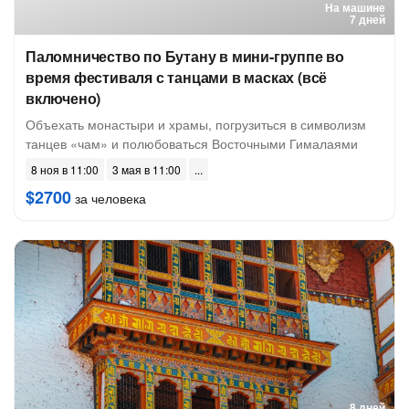
На машине
7 дней
Паломничество по Бутану в мини-группе во
время фестиваля с танцами в масках (всё
включено)
Объехать монастыри и храмы, погрузиться в символизм
танцев «чам» и полюбоваться Восточными Гималаями
8 ноя в 11:00
3 мая в 11:00
$2700
за человека
8 дней