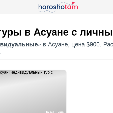
уры в Асуане с личн
» в Асуане, цена $900. Р
видуальные
.
На машине