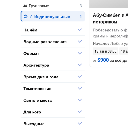
Групповые
Абу-Симбел и 
Индивидуальные
историком
На чём
Побеседовать о фа
храмы и иероглиф
Водные развлечения
Начало:
Любое удо
13 авг в 08:00
18 а
Формат
$900
за всё до 
от
Архитектура
Время дня и года
Тематические
Святые места
Для кого
Выездные