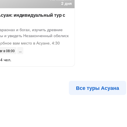
2 дня
Асуан: индивидуальный тур с
раонах и богах, изучить древние
ы и увидеть Незаконченный обелиск
бное вам место в Асуане, 4:30
вг в 08:00
4 чел.
Все туры Асуана