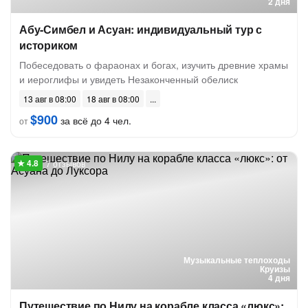
2 дня
Абу-Симбел и Асуан: индивидуальный тур с
историком
Побеседовать о фараонах и богах, изучить древние храмы
и иероглифы и увидеть Незаконченный обелиск
13 авг в 08:00
18 авг в 08:00
$900
за всё до 4 чел.
от
7 отзывов
Музыкальные теплоходы
Круизы
4 дня
Путешествие по Нилу на корабле класса «люкс»: