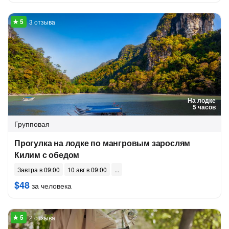
3 отзыва
На лодке
5 часов
Групповая
Прогулка на лодке по мангровым зарослям
Килим с обедом
Завтра в 09:00
10 авг в 09:00
$48
за человека
2 отзыва