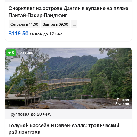
Снорклинг на острове Дангли и купание на пляже
Пантай-Пасир-Панджанг
Сегодня в 11:30
Завтра в 09:30
$119.50
за всё до 12 чел.
3 отзыва
Пешая
5 часов
Групповая
до 20 чел.
Голубой бассейн и Севен-Уэллс: тропический
рай Лангкави