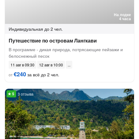
На лодке
4 часа
Индивидуальная
до 2 чел.
Путешествие по островам Лангкави
В программе - дикая природа, потрясающие пейзажи и
белоснежный песок
11 авг в 09:30
12 авг в 10:00
€240
за всё до 2 чел.
от
3 отзыва