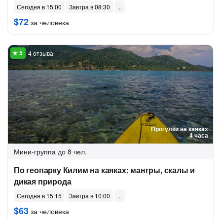
Сегодня в 15:00
Завтра в 08:30
$72
за человека
4 отзыва
Прогулки на каяках
4 часа
Мини-группа
до 8 чел.
По геопарку Килим на каяках: мангры, скалы и
дикая природа
Сегодня в 15:15
Завтра в 10:00
$63
за человека