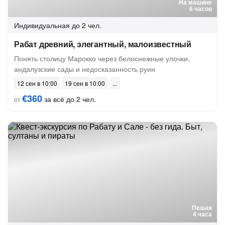
На машине
6 часов
Индивидуальная
до 2 чел.
Рабат древний, элегантный, малоизвестный
Понять столицу Марокко через белоснежные улочки,
андалузские сады и недосказанность руин
12 сен в 10:00
19 сен в 10:00
€360
за всё до 2 чел.
от
Пешая
4 часа