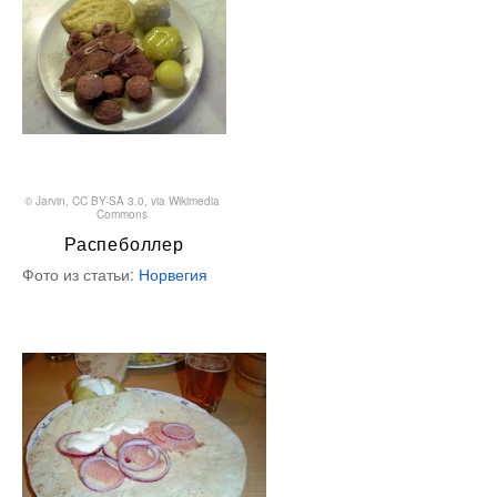
©
Jarvin
,
CC BY-SA 3.0
, via Wikimedia
Commons
Распеболлер
Фото из статьи:
Норвегия