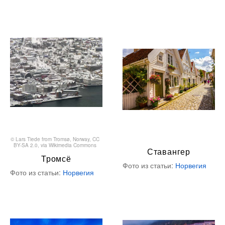
©
Lars Tiede from Tromsø, Norway
,
CC
BY-SA 2.0
, via Wikimedia Commons
Ставангер
Тромсё
Фото из статьи:
Норвегия
Фото из статьи:
Норвегия