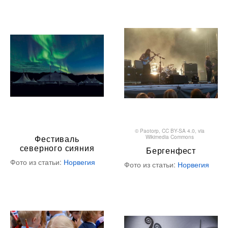
©
Paotorp
,
CC BY-SA 4.0
, via
Фестиваль
Wikimedia Commons
северного сияния
Бергенфест
Фото из статьи:
Норвегия
Фото из статьи:
Норвегия