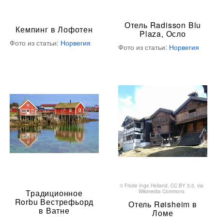
Отель Radisson Blu
Кемпинг в Лофотен
Plaza, Осло
Фото из статьи:
Норвегия
Фото из статьи:
Норвегия
©
Frode Inge Helland
,
CC BY 3.0
, via
Традиционное
Wikimedia Commons
Rorbu Вестрефьорд
Отель Røisheim в
в Ватне
Ломе