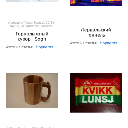
©
upload by Adrian Michael
,
CC BY-
SA 3.0
, via Wikimedia Commons
Лердальский
Горнолыжный
тоннель
курорт Sogn
Фото из статьи:
Норвегия
Фото из статьи:
Норвегия