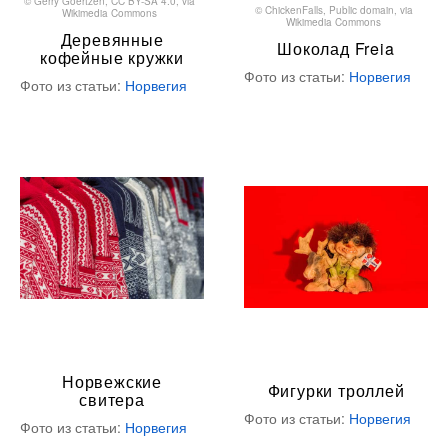
©
Gerry Goertzen
,
CC BY-SA 4.0
, via
©
ChickenFalls
, Public domain, via
Wikimedia Commons
Wikimedia Commons
Деревянные
Шоколад Freia
кофейные кружки
Фото из статьи:
Норвегия
Фото из статьи:
Норвегия
Норвежские
Фигурки троллей
свитера
Фото из статьи:
Норвегия
Фото из статьи:
Норвегия