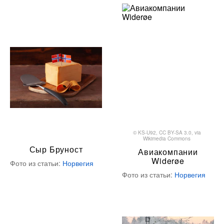
©
KS-U92
,
CC BY-SA 3.0
, via
Wikimedia Commons
Сыр Бруност
Авиакомпании
Widerøe
Фото из статьи:
Норвегия
Фото из статьи:
Норвегия