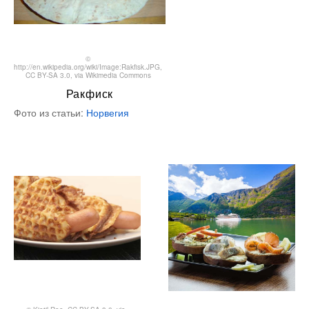
©
http://en.wikipedia.org/wiki/Image:Rakfisk.JPG
,
CC BY-SA 3.0
, via Wikimedia Commons
Ракфиск
Фото из статьи:
Норвегия