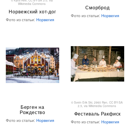
©
Kjetil Ree
,
CC BY-SA 3.0
, via
Wikimedia Commons
Сморброд
Норвежский хот-дог
Фото из статьи:
Норвегия
Фото из статьи:
Норвегия
©
Svein Erik Ski, 2960 Røn
,
CC BY-SA
Берген на
2.5
, via Wikimedia Commons
Рождество
Фестиваль Ракфиск
Фото из статьи:
Норвегия
Фото из статьи:
Норвегия