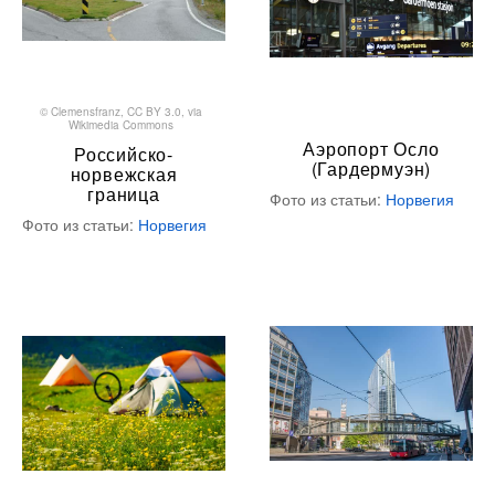
©
Clemensfranz
,
CC BY 3.0
, via
Wikimedia Commons
Аэропорт Осло
Российско-
(Гардермуэн)
норвежская
граница
Фото из статьи:
Норвегия
Фото из статьи:
Норвегия