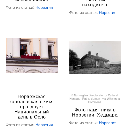
находитесь
Фото из статьи:
Норвегия
Фото из статьи:
Норвегия
Норвежская
©
Norwegian Directorate for Cultural
Heritage
, Public domain, via Wikimedia
королевская семья
Commons
празднует
Фото памятника в
Национальный
Норвегии, Хедмарк.
день в Осло
Фото из статьи:
Норвегия
Фото из статьи:
Норвегия