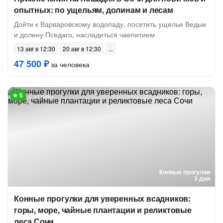
опытных: по ущельям, долинам и лесам
Дойти к Варваровскому водопаду, посетить ущелье Ведьм
и долину Пседаго, насладиться чаепитием
13 авг в 12:30
20 авг в 12:30
47 500 ₽
за человека
2 отзыва
Конные прогулки
3 дня
Конные прогулки для уверенных всадников:
горы, море, чайные плантации и реликтовые
леса Сочи