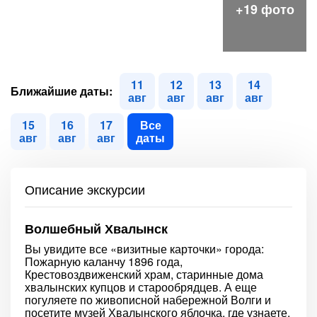
11
12
13
14
Ближайшие даты:
авг
авг
авг
авг
15
16
17
Все
авг
авг
авг
даты
Описание экскурсии
Волшебный Хвалынск
Вы увидите все «визитные карточки» города:
Пожарную каланчу 1896 года,
Крестовоздвиженский храм, старинные дома
хвалынских купцов и старообрядцев. А еще
погуляете по живописной набережной Волги и
посетите музей Хвалынского яблочка, где узнаете,