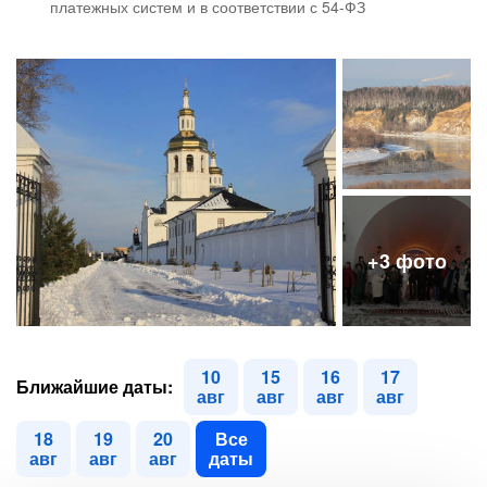
платежных систем и в соответствии с 54-ФЗ
10
15
16
17
Ближайшие даты:
авг
авг
авг
авг
18
19
20
Все
авг
авг
авг
даты