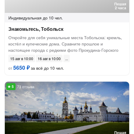
Пешая
2 часа
Индивидуальная
до 10 чел.
Знакомьтесь, Тобольск
Откройте для себя уникальные места Тобольска: кремль,
костёл и купеческие дома. Сравните прошлое и
настоящее города с редкими фото Прокудина-Горского
15 авг в 10:00
16 авг в 10:00
5650 ₽
за всё до 10 чел.
от
73 отзыва
Пешая