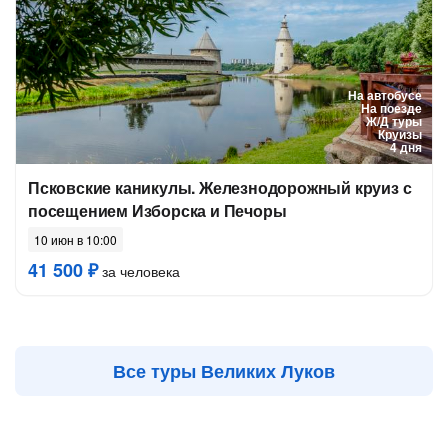
На автобусе
На поезде
Ж/Д туры
Круизы
4 дня
Псковские каникулы. Железнодорожный круиз с
посещением Изборска и Печоры
10 июн в 10:00
41 500 ₽
за человека
Все туры Великих Луков