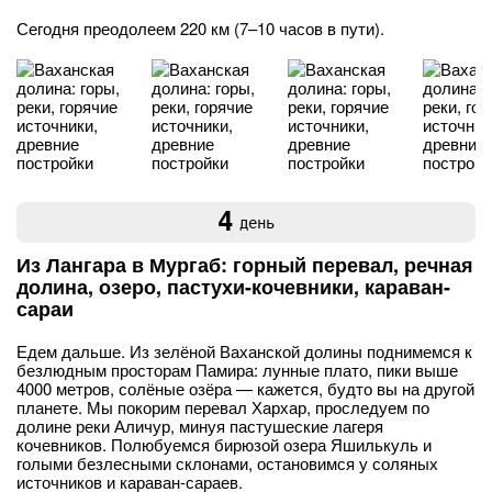
Сегодня преодолеем 220 км (7–10 часов в пути).
4
день
Из Лангара в Мургаб: горный перевал, речная
долина, озеро, пастухи-кочевники, караван-
сараи
Едем дальше. Из зелёной Ваханской долины поднимемся к
безлюдным просторам Памира: лунные плато, пики выше
4000 метров, солёные озёра — кажется, будто вы на другой
планете. Мы покорим перевал Хархар, проследуем по
долине реки Аличур, минуя пастушеские лагеря
кочевников. Полюбуемся бирюзой озера Яшилькуль и
голыми безлесными склонами, остановимся у соляных
источников и караван-сараев.