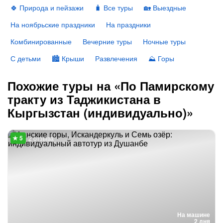
🍀 Природа и пейзажи
🧳 Все туры
🏡 Выездные
На ноябрьские праздники
На праздники
Комбинированные
Вечерние туры
Ночные туры
С детьми
🏙 Крыши
Развлечения
⛰ Горы
Похожие туры на «По Памирскому
тракту из Таджикистана в
Кыргызстан (индивидуально)»
2 отзыва
На машине
2 дня