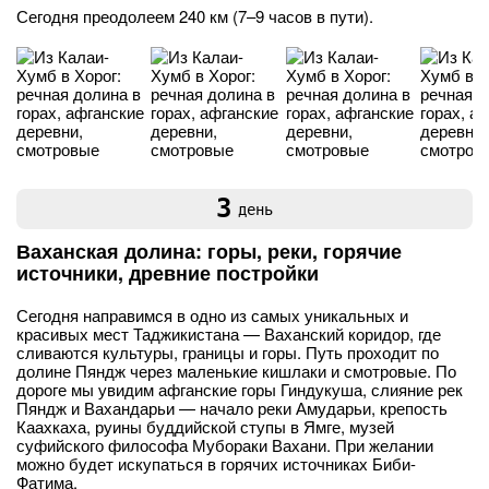
Сегодня преодолеем 240 км (7–9 часов в пути).
3
день
Ваханская долина: горы, реки, горячие
источники, древние постройки
Сегодня направимся в одно из самых уникальных и
красивых мест Таджикистана — Ваханский коридор, где
сливаются культуры, границы и горы. Путь проходит по
долине Пяндж через маленькие кишлаки и смотровые. По
дороге мы увидим афганские горы Гиндукуша, слияние рек
Пяндж и Вахандарьи — начало реки Амударьи, крепость
Каахкаха, руины буддийской ступы в Ямге, музей
суфийского философа Мубораки Вахани. При желании
можно будет искупаться в горячих источниках Биби-
Фатима.