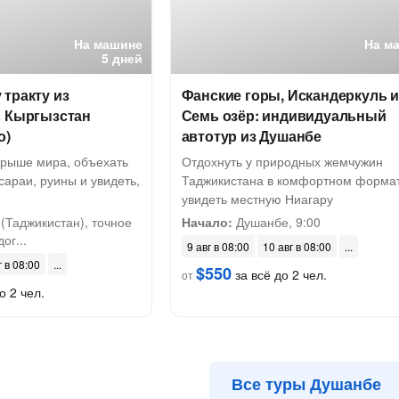
На машине
На м
5 дней
тракту из
Фанские горы, Искандеркуль 
в Кыргызстан
Семь озёр: индивидуальный
о)
автотур из Душанбе
крыше мира, объехать
Отдохнуть у природных жемчужин
сараи, руины и увидеть,
Таджикистана в комфортном формат
увидеть местную Ниагару
(Таджикистан), точное
Начало:
Душанбе, 9:00
ог...
9 авг в 08:00
10 авг в 08:00
г в 08:00
$550
за всё до 2 чел.
от
о 2 чел.
Все туры Душанбе