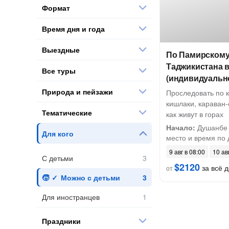
Формат
Время дня и года
Выездные
По Памирскому 
Таджикистана 
Все туры
(индивидуальн
Природа и пейзажи
Проследовать по 
кишлаки, караван-
Тематические
как живут в горах
Начало:
Душанбе 
Для кого
место и время по д
9 авг в 08:00
10 ав
С детьми
$2120
за всё д
от
Можно с детьми
Для иностранцев
Праздники