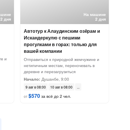
ашине
На машине
2 дня
2 дня
и
Автотур к Алаудинским озёрам и
Искандеркулю с пешими
прогулками в горах: только для
вашей компании
е и
Отправиться к природной жемчужине и
нетипичным местам, переночевать в
деревне и перезагрузиться
Начало:
Душанбе, 9:00
9 авг в 08:00
10 авг в 08:00
$570
за всё до 2 чел.
от