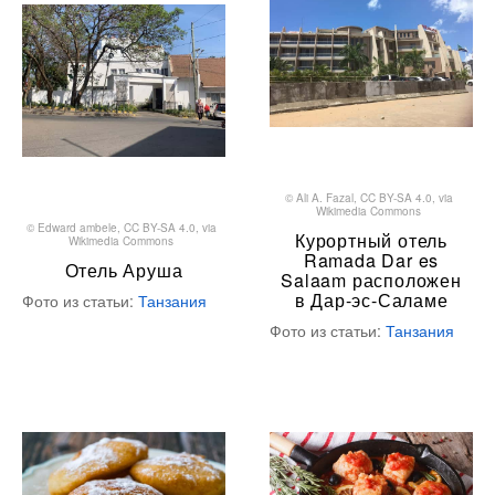
©
Ali A. Fazal
,
CC BY-SA 4.0
, via
Wikimedia Commons
©
Edward ambele
,
CC BY-SA 4.0
, via
Курортный отель
Wikimedia Commons
Ramada Dar es
Отель Аруша
Salaam расположен
в Дар-эс-Саламе
Фото из статьи:
Танзания
Фото из статьи:
Танзания