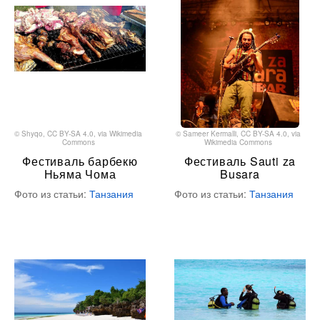
©
Shyqo
,
CC BY-SA 4.0
, via Wikimedia
©
Sameer Kermalli
,
CC BY-SA 4.0
, via
Commons
Wikimedia Commons
Фестиваль барбекю
Фестиваль Sauti za
Ньяма Чома
Busara
Фото из статьи:
Танзания
Фото из статьи:
Танзания