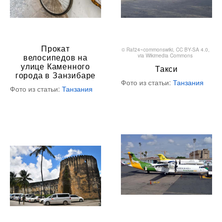
Прокат
©
Raf24~commonswiki
,
CC BY-SA 4.0
,
велосипедов на
via Wikimedia Commons
улице Каменного
Такси
города в Занзибаре
Фото из статьи:
Танзания
Фото из статьи:
Танзания