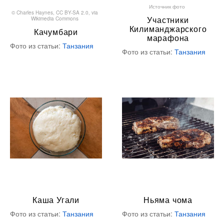
Источник фото
©
Charles Haynes
,
CC BY-SA 2.0
, via
Участники
Wikimedia Commons
Килиманджарского
Качумбари
марафона
Фото из статьи:
Танзания
Фото из статьи:
Танзания
Каша Угали
Ньяма чома
Фото из статьи:
Танзания
Фото из статьи:
Танзания