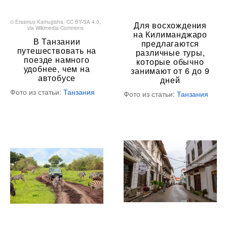
©
Erasmus Kamugisha
,
CC BY-SA 4.0
,
Для восхождения
via Wikimedia Commons
на Килиманджаро
В Танзании
предлагаются
путешествовать на
различные туры,
поезде намного
которые обычно
удобнее, чем на
занимают от 6 до 9
автобусе
дней
Фото из статьи:
Танзания
Фото из статьи:
Танзания