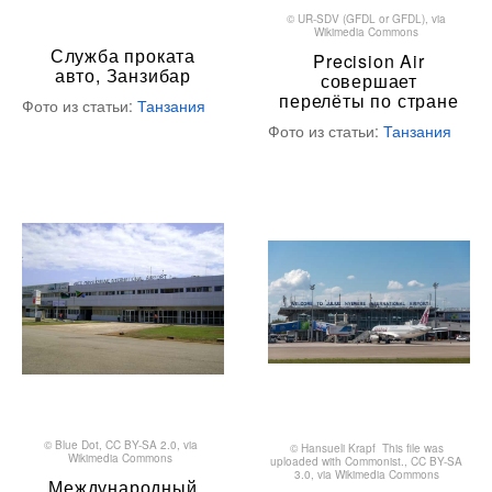
©
UR-SDV
(
GFDL
or
GFDL
), via
Wikimedia Commons
Служба проката
Precision Air
авто, Занзибар
совершает
перелёты по стране
Фото из статьи:
Танзания
Фото из статьи:
Танзания
©
Blue Dot
,
CC BY-SA 2.0
, via
©
Hansueli Krapf This file was
Wikimedia Commons
uploaded with Commonist.
,
CC BY-SA
3.0
, via Wikimedia Commons
Международный