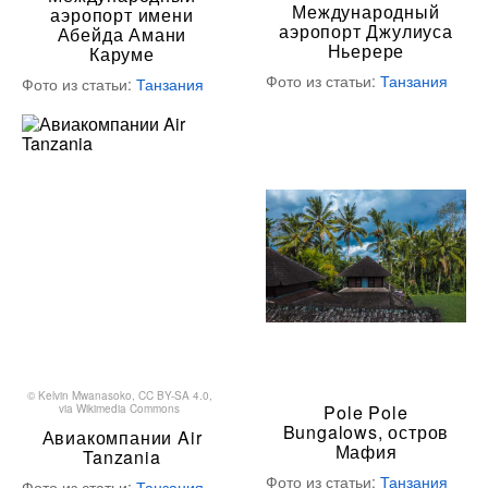
Международный
аэропорт имени
аэропорт Джулиуса
Абейда Амани
Ньерере
Каруме
Фото из статьи:
Танзания
Фото из статьи:
Танзания
©
Kelvin Mwanasoko
,
CC BY-SA 4.0
,
Pole Pole
via Wikimedia Commons
Bungalows, остров
Авиакомпании Air
Мафия
Tanzania
Фото из статьи:
Танзания
Фото из статьи:
Танзания