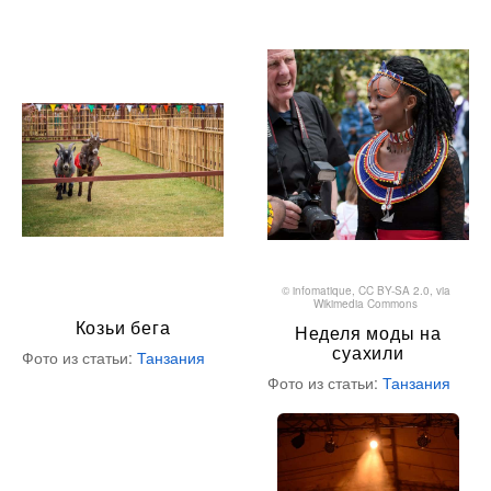
©
infomatique
,
CC BY-SA 2.0
, via
Wikimedia Commons
Козьи бега
Неделя моды на
суахили
Фото из статьи:
Танзания
Фото из статьи:
Танзания