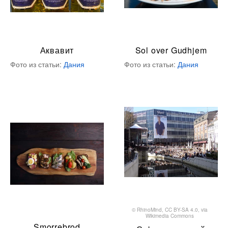
Аквавит
Sol over Gudhjem
Фото из статьи:
Дания
Фото из статьи:
Дания
©
RhinoMind
,
CC BY-SA 4.0
, via
Wikimedia Commons
Smorrebrod