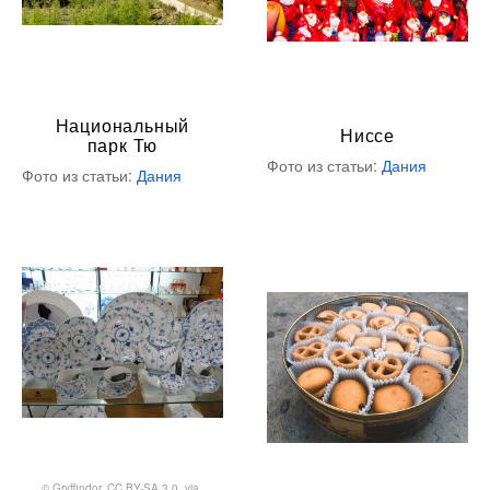
Национальный
Ниссе
парк Тю
Фото из статьи:
Дания
Фото из статьи:
Дания
©
Gryffindor
,
CC BY-SA 3.0
, via