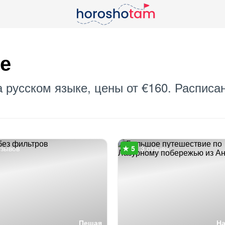
е
 русском языке, цены от €160. Расписа
тзывов
3 отзыва
Пешая
Н