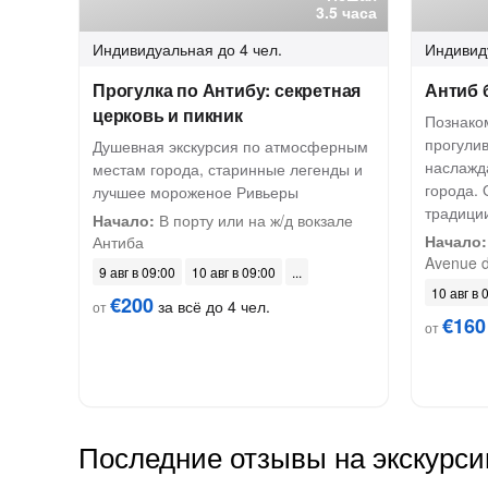
3.5 часа
Индивидуальная
до 4 чел.
Индивид
Прогулка по Антибу: секретная
Антиб 
церковь и пикник
Познаком
прогулив
Душевная экскурсия по атмосферным
наслажд
местам города, старинные легенды и
города. 
лучшее мороженое Ривьеры
традици
Начало:
В порту или на ж/д вокзале
Начало:
Антиба
Avenue d
9 авг в 09:00
10 авг в 09:00
10 авг в 
€200
за всё до 4 чел.
от
€160
от
Последние отзывы на экскурси