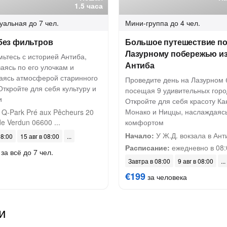
1.5 часа
уальная
до 7 чел.
Мини-группа
до 4 чел.
без фильтров
Большое путешествие п
Лазурному побережью и
ьтесь с историей Антиба,
Антиба
аясь по его улочкам и
аясь атмосферой старинного
Проведите день на Лазурном 
Откройте для себя культуру и
посещая 9 удивительных горо
и
Откройте для себя красоту Ка
Монако и Ниццы, наслаждаяс
Q-Park Pré aux Pêcheurs 20
e Verdun 06600 ...
комфортом
Начало:
У Ж.Д. вокзала в Ант
08:00
15 авг в 08:00
Расписание:
ежедневно в 08:
за всё до 7 чел.
Завтра в 08:00
9 авг в 08:00
€199
за человека
и