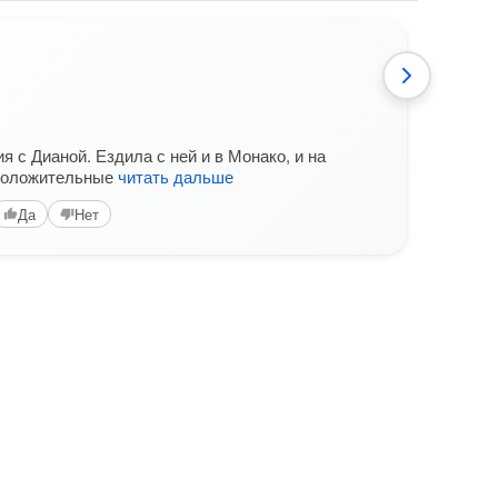
Анти
я с Дианой. Ездила с ней и в Монако, и на
Прогу
 положительные
читать дальше
атмо
котор
Да
Нет
Вам б