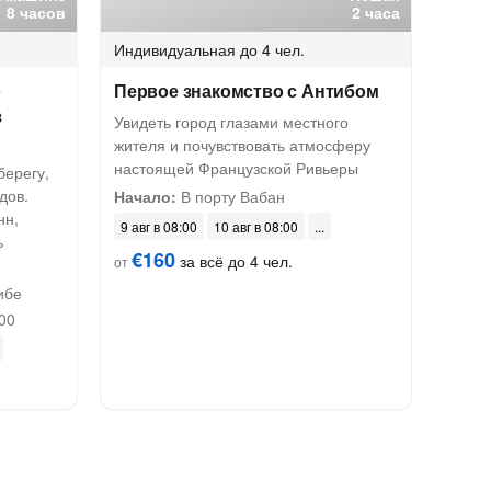
8 часов
2 часа
Индивидуальная
до 4 чел.
о
Первое знакомство с Антибом
з
Увидеть город глазами местного
жителя и почувствовать атмосферу
настоящей Французской Ривьеры
берегу,
дов.
Начало:
В порту Вабан
нн,
9 авг в 08:00
10 авг в 08:00
ь
€160
за всё до 4 чел.
от
ибе
00