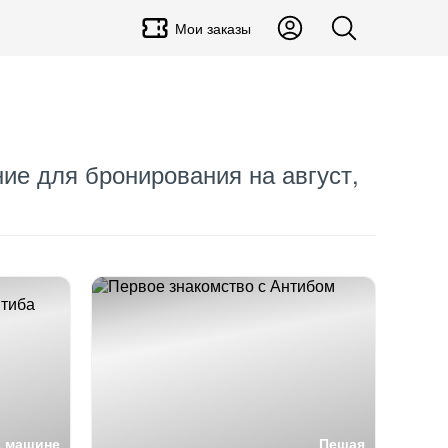
Мои заказы
ние для бронирования на август,
а машине
Пешая