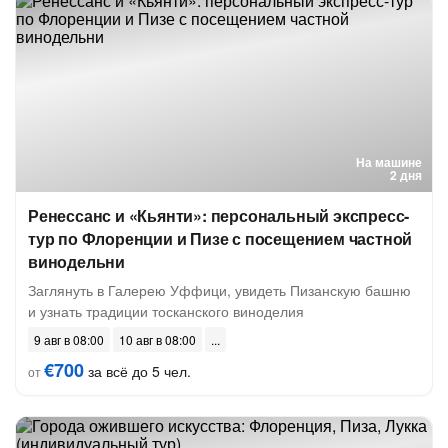
На машине
2 дня
Ренессанс и «Кьянти»: персональный экспресс-
тур по Флоренции и Пизе с посещением частной
винодельни
Заглянуть в Галерею Уффици, увидеть Пизанскую башню
и узнать традиции тосканского виноделия
9 авг в 08:00
10 авг в 08:00
€700
за всё до 5 чел.
от