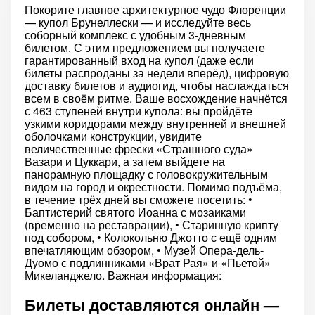
Покорите главное архитектурное чудо Флоренции
— купол Брунеллески — и исследуйте весь
соборный комплекс с удобным 3-дневным
билетом. С этим предложением вы получаете
гарантированный вход на купол (даже если
билеты распроданы за недели вперёд), цифровую
доставку билетов и аудиогид, чтобы наслаждаться
всем в своём ритме. Ваше восхождение начнётся
с 463 ступеней внутри купола: вы пройдёте
узкими коридорами между внутренней и внешней
оболочками конструкции, увидите
величественные фрески «Страшного суда»
Вазари и Цуккари, а затем выйдете на
панорамную площадку с головокружительным
видом на город и окрестности. Помимо подъёма,
в течение трёх дней вы сможете посетить: ‭•
Баптистерий святого Иоанна с мозаиками
(временно на реставрации), ‭• Старинную крипту
под собором, ‭• Колокольню Джотто с ещё одним
впечатляющим обзором, ‭• Музей Опера-дель-
Дуомо с подлинниками «Врат Рая» и «Пьетой»
Микеланджело. Важная информация:
Билеты доставляются онлайн —