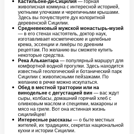
Кастильоне-ди-Сицилия
— горная
живописная коммуна с интересной историей,
уютными улочками и черепичными крышами.
Здесь вы почувствуете дух колоритной
деревенской Сицилии.
Средневековый мужской монастырь-музей
— в его стенах настоятель, доктор наук,
изготавливает косметические и целебные
крема, эссенции и ликёры по древним
рецептам. По желанию вы сможете купить
некоторые средства.
Река Алькантара
— популярный маршрут для
комфортной водной прогулки. Здесь находится
известный геологический и ботанический парк
Сицилии с живописными пейзажами. По
желанию в речке можно искупаться.
Обед в местной траттории или на
винодельне с дегустацией вин
— вас ждут
сыры, колбасы, домашний горячий хлеб с
оливковым маслом и специями, макароны и
мясо на гриле. Вот она истинная жизнь
сицилийцев!
Интересные рассказы
— о быте местных
жителей, их традициях, секретах национальной
кухни и истории Сицилии.