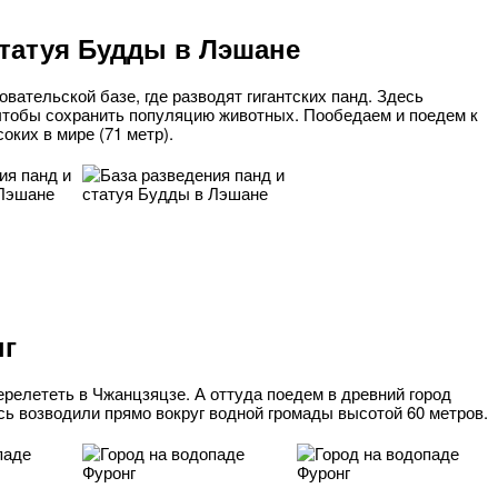
статуя Будды в Лэшане
вательской базе, где разводят гигантских панд. Здесь
чтобы сохранить популяцию животных. Пообедаем и поедем к
оких в мире (71 метр).
нг
ерелететь в Чжанцзяцзе. А оттуда поедем в древний город
сь возводили прямо вокруг водной громады высотой 60 метров.