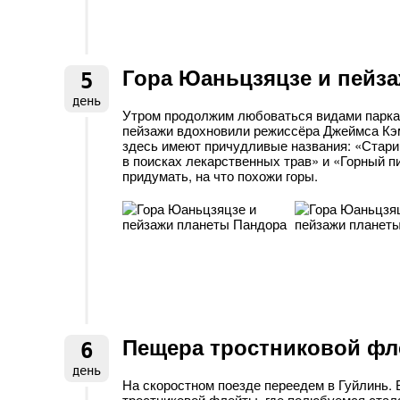
Гора Юаньцзяцзе и пейз
5
день
Утром продолжим любоваться видами парка
пейзажи вдохновили режиссёра Джеймса Кэм
здесь имеют причудливые названия: «Старик
в поисках лекарственных трав» и «Горный п
придумать, на что похожи горы.
Пещера тростниковой фл
6
день
На скоростном поезде переедем в Гуйлинь. 
тростниковой флейты, где полюбуемся стала