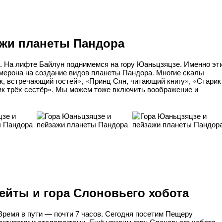
ажи планеты Пандора
. На лифте Байлун поднимемся на гору Юаньцзяцзе. Именно эт
ерона на создание видов планеты Пандора. Многие скалы
, встречающий гостей», «Принц Сян, читающий книгу», «Старик
ик трёх сестёр». Мы можем тоже включить воображение и
ейты и гора Слоновьего хобота
Время в пути — почти 7 часов. Сегодня посетим Пещеру
ктитами и сталагмитами. Ещё увидим гору Слоновьего хобота,