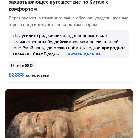
захватывающее путешествие по Китаю с
комфортом
Переночевать в глэмпинге выше облаков, увидеть цветные
горы и панд и погулять по солёным озёрам
«Вы увидите редчайших панд и подниметесь к
величественным буддийским храмам на священной
горе Эмэйшань, где можно поймать редкое
природное
явление «Свет Будды»»
18 окт в 08:00
$3333
за человека