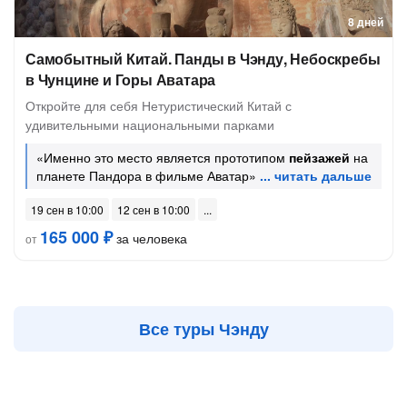
8 дней
Самобытный Китай. Панды в Чэнду, Небоскребы
в Чунцине и Горы Аватара
Откройте для себя Нетуристический Китай с
удивительными национальными парками
«Именно это место является прототипом
пейзажей
на
планете Пандора в фильме Аватар»
19 сен в 10:00
12 сен в 10:00
165 000 ₽
за человека
от
Все туры Чэнду