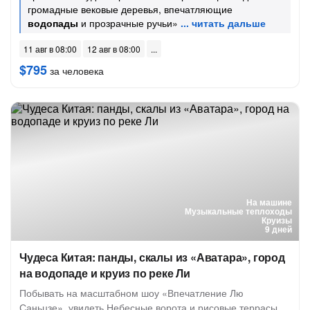
громадные вековые деревья, впечатляющие
водопады
и прозрачные ручьи»
11 авг в 08:00
12 авг в 08:00
$795
за человека
На машине
Музыкальные теплоходы
Круизы
9 дней
Чудеса Китая: панды, скалы из «Аватара», город
на водопаде и круиз по реке Ли
Побывать на масштабном шоу «Впечатление Лю
Саньцзе», увидеть Небесные ворота и рисовые террасы