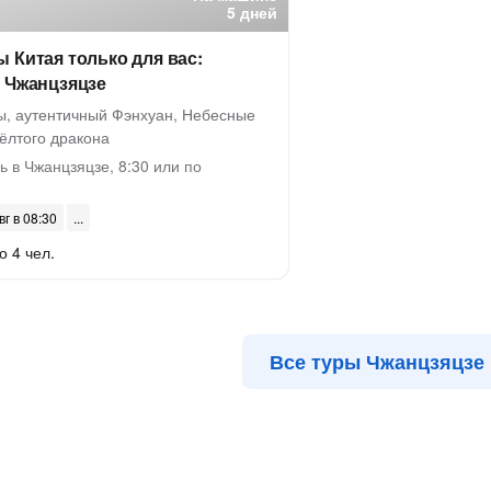
5 дней
 Китая только для вас:
з Чжанцзяцзе
ы, аутентичный Фэнхуан, Небесные
ёлтого дракона
 в Чжанцзяцзе, 8:30 или по
вг в 08:30
о 4 чел.
Все туры Чжанцзяцзе