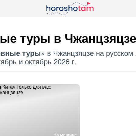
ные туры в Чжанцзяцз
» в Чжанцзяцзе на русском 
евные туры
ябрь и октябрь 2026 г.
На машине