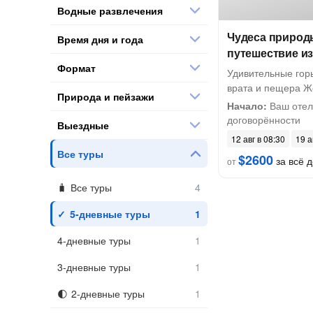
Водные развлечения
Чудеса природы
Время дня и года
путешествие и
Формат
Удивительные гор
врата и пещера Ж
Природа и пейзажи
Начало:
Ваш отель
договорённости
Выездные
12 авг в 08:30
19 а
Все туры
$2600
за всё д
от
Все туры
5-дневные туры
4-дневные туры
3-дневные туры
2-дневные туры