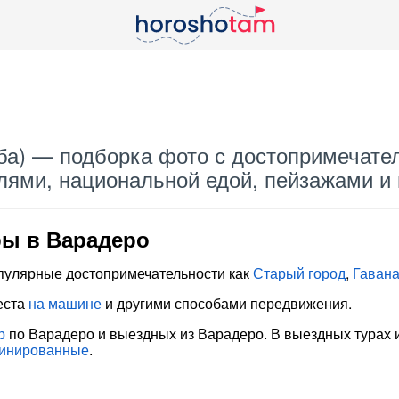
ба) — подборка фото с достопримечате
лями, национальной едой, пейзажами и
ры в Варадеро
опулярные достопримечательности как
Старый город
,
Гаван
еста
на машине
и другими способами передвижения.
р
по Варадеро и выездных из Варадеро. В выездных турах 
инированные
.