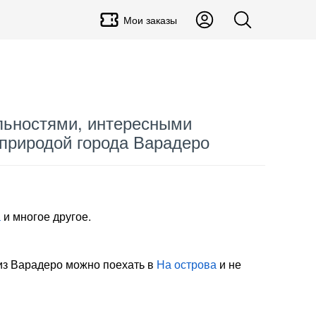
Мои заказы
льностями, интересными
 природой города Варадеро
а
и многое другое.
из Варадеро можно поехать в
На острова
и не