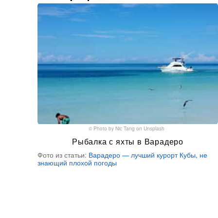
© Photo by
Nic Tang
on
Unsplash
Рыбалка с яхты в Варадеро
Фото из статьи:
Варадеро — лучший курорт Кубы, не
знающий плохой погоды