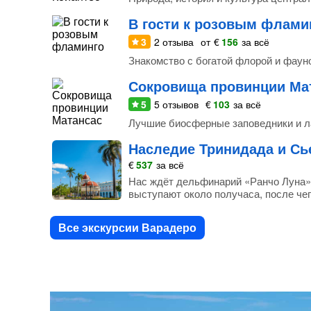
В гости к розовым флами
3
2
отзыва
от
€
156
за всё
Знакомство с богатой флорой и фаун
Сокровища провинции Ма
5
5
отзывов
€
103
за всё
Лучшие биосферные заповедники и л
Наследие Тринидада и Сь
€
537
за всё
Нас ждёт дельфинарий «Ранчо Луна»,
выступают около получаса, после чег
Все экскурсии Варадеро