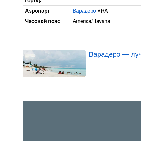
города
Аэропорт
Варадеро
VRA
Часовой пояс
America/Havana
Варадеро — луч