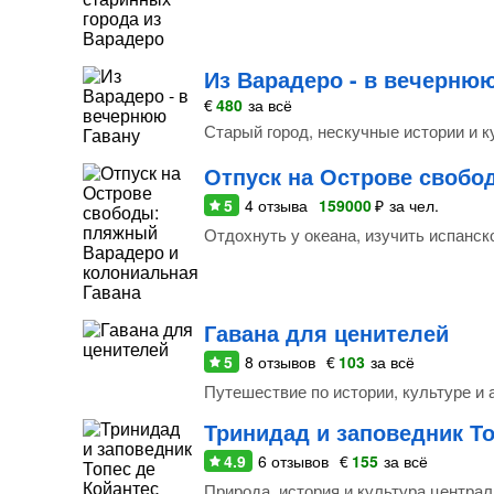
Из Варадеро - в вечерню
€
480
за всё
Старый город, нескучные истории и к
Отпуск на Острове свобо
5
4
отзыва
159000
₽
за чел.
Отдохнуть у океана, изучить испанск
Гавана для ценителей
5
8
отзывов
€
103
за всё
Путешествие по истории, культуре и 
Тринидад и заповедник То
4.9
6
отзывов
€
155
за всё
Природа, история и культура центра