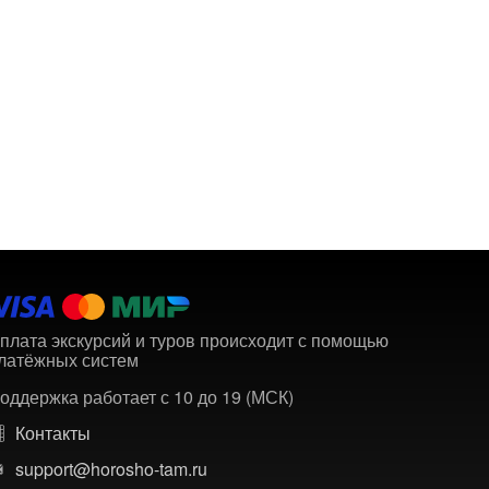
плата экскурсий и туров происходит с помощью
латёжных систем
оддержка работает с 10 до 19 (МСК)
Контакты
support@horosho-tam.ru