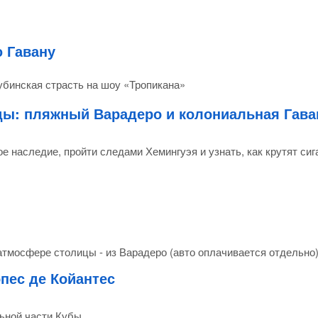
ю Гавану
убинская страсть на шоу «Тропикана»
ды: пляжный Варадеро и колониальная Гава
ое наследие, пройти следами Хемингуэя и узнать, как крутят си
атмосфере столицы - из Варадеро (авто оплачивается отдельно
пес де Койантес
льной части Кубы