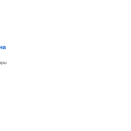
на
гары
)