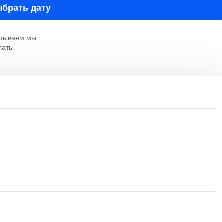
брать дату
атываем мы
латы