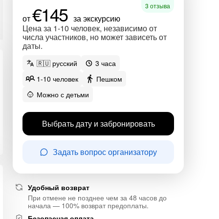
€145
3 отзыва
от
за экскурсию
Цена за 1-10 человек, независимо от
числа участников, но может зависеть от
даты.
🇷🇺 русский
3 часа
1-10 человек
Пешком
Можно с детьми
Выбрать дату и забронировать
Задать вопрос организатору
Удобный возврат
При отмене не позднее чем за 48 часов до
начала — 100% возврат предоплаты.
Безопасная оплата