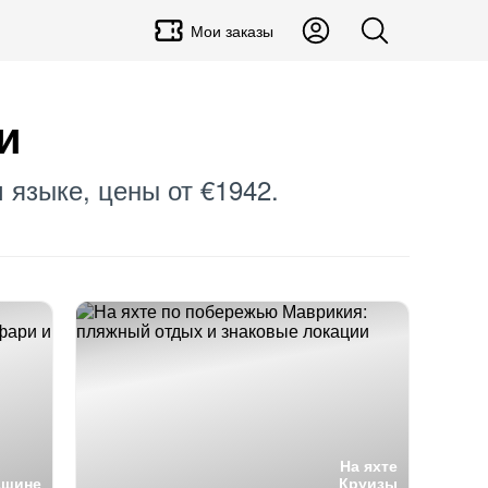
Мои заказы
и
 языке, цены от €1942.
На яхте
ашине
Круизы