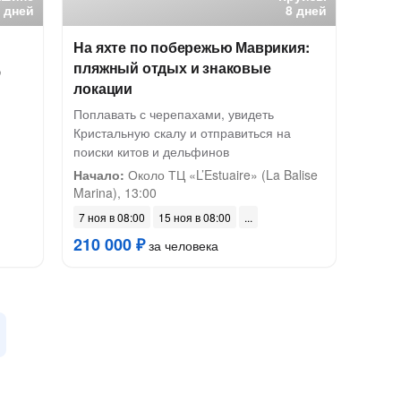
8 дней
8 дней
На яхте по побережью Маврикия:
,
пляжный отдых и знаковые
локации
Поплавать с черепахами, увидеть
Кристальную скалу и отправиться на
поиски китов и дельфинов
Начало:
Около ТЦ «L’Estuaire» (La Balise
Marina), 13:00
7 ноя в 08:00
15 ноя в 08:00
210 000 ₽
за человека