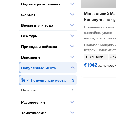
Водные развлечения
Многоликий Ма
Формат
Каникулы на ч
Время дня и года
Поплавать с каша
зиплайне, увидет
Все туры
насладиться океа
Начало:
Маврикий
Природа и пейзажи
встречи зависит от
Выездные
15 сен в 09:30
5 ок
€1942
за челове
Популярные места
Популярные места
На море
Развлечения
Тематические