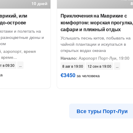
10 дней
врикий, или
Приключения на Маврикие с
удо-острове
комфортом: морская прогулка
сафари и пляжный отдых
лотами и полетать на
ь разноцветные дюны и
Услышать песнь китов, побывать на
ном
чайной плантации и искупаться в
открытых водах океана
, аэропорт, время
 време...
Начало:
Аэропорт Порт-Луи, 19:00
т в 09:30
8 авг в 19:00
12 сен в 19:00
€3450
ка
за человека
Все туры Порт-Луи