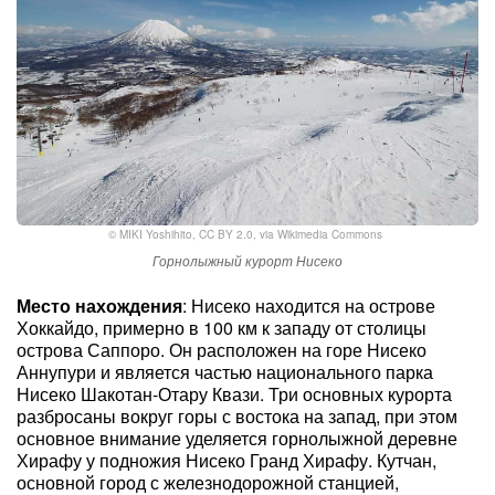
©
MIKI Yoshihito
,
CC BY 2.0
, via Wikimedia Commons
Горнолыжный курорт Нисеко
Место нахождения
: Нисеко находится на острове
Хоккайдо, примерно в 100 км к западу от столицы
острова Саппоро. Он расположен на горе Нисеко
Аннупури и является частью национального парка
Нисеко Шакотан-Отару Квази. Три основных курорта
разбросаны вокруг горы с востока на запад, при этом
основное внимание уделяется горнолыжной деревне
Хирафу у подножия Нисеко Гранд Хирафу. Кутчан,
основной город с железнодорожной станцией,