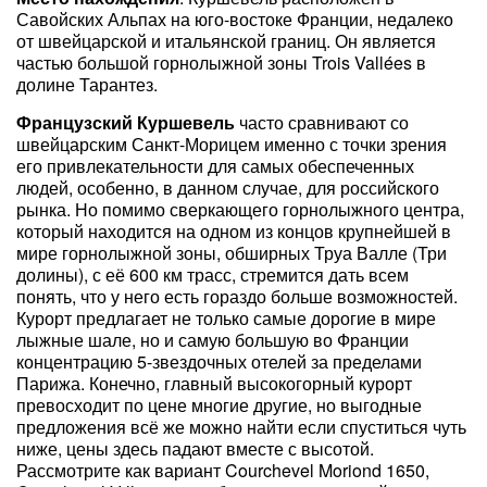
Савойских Альпах на юго-востоке Франции, недалеко
от швейцарской и итальянской границ. Он является
частью большой горнолыжной зоны Trois Vallées в
долине Тарантез.
Французский Куршевель
часто сравнивают со
швейцарским Санкт-Морицем именно с точки зрения
его привлекательности для самых обеспеченных
людей, особенно, в данном случае, для российского
рынка. Но помимо сверкающего горнолыжного центра,
который находится на одном из концов крупнейшей в
мире горнолыжной зоны, обширных Труа Валле (Три
долины), с её 600 км трасс, стремится дать всем
понять, что у него есть гораздо больше возможностей.
Курорт предлагает не только самые дорогие в мире
лыжные шале, но и самую большую во Франции
концентрацию 5-звездочных отелей за пределами
Парижа. Конечно, главный высокогорный курорт
превосходит по цене многие другие, но выгодные
предложения всё же можно найти если спуститься чуть
ниже, цены здесь падают вместе с высотой.
Рассмотрите как вариант Courchevel Moriond 1650,