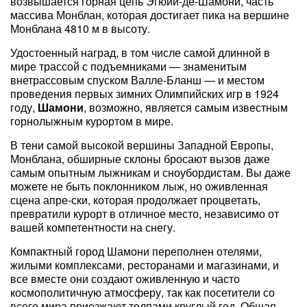
возвышается горная цепь Эгюий-де-Шамони, часть
массива Монблан, которая достигает пика на вершине
Монблана 4810 м в высоту.
Удостоенный наград, в том числе самой длинной в
мире трассой с подъемниками — знаменитым
внетрассовым спуском Валле-Бланш — и местом
проведения первых зимних Олимпийских игр в 1924
году,
Шамони
, возможно, является самым известным
горнолыжным курортом в мире.
В тени самой высокой вершины Западной Европы,
Монблана, обширные склоны бросают вызов даже
самым опытным лыжникам и сноубордистам. Вы даже
можете не быть поклонником лыж, но оживленная
сцена апре-ски, которая продолжает процветать,
превратили курорт в отличное место, независимо от
вашей компетентности на снегу.
Компактный город Шамони переполнен отелями,
жилыми комплексами, ресторанами и магазинами, и
все вместе они создают оживленную и часто
космополитичную атмосферу, так как посетители со
всего мира приезжают толпами круглый год. Общая