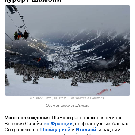
©
eGuide Travel
,
CC BY 2.0
, via Wikimedia Commons
Один из склонов Шамони
Место нахождения
: Шамони расположен в регионе
Верхняя Савойя
во Франции
, во французских Альпах.
Он граничит со
Швейцарией
и
Италией
, и над ним