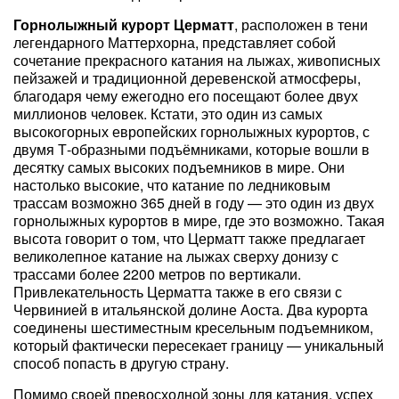
Горнолыжный курорт Церматт
, расположен в тени
легендарного Маттерхорна, представляет собой
сочетание прекрасного катания на лыжах, живописных
пейзажей и традиционной деревенской атмосферы,
благодаря чему ежегодно его посещают более двух
миллионов человек. Кстати, это один из самых
высокогорных европейских горнолыжных курортов, с
двумя Т-образными подъёмниками, которые вошли в
десятку самых высоких подъемников в мире. Они
настолько высокие, что катание по ледниковым
трассам возможно 365 дней в году — это один из двух
горнолыжных курортов в мире, где это возможно. Такая
высота говорит о том, что Церматт также предлагает
великолепное катание на лыжах сверху донизу с
трассами более 2200 метров по вертикали.
Привлекательность Церматта также в его связи с
Червинией в итальянской долине Аоста. Два курорта
соединены шестиместным кресельным подъемником,
который фактически пересекает границу — уникальный
способ попасть в другую страну.
Помимо своей превосходной зоны для катания, успех