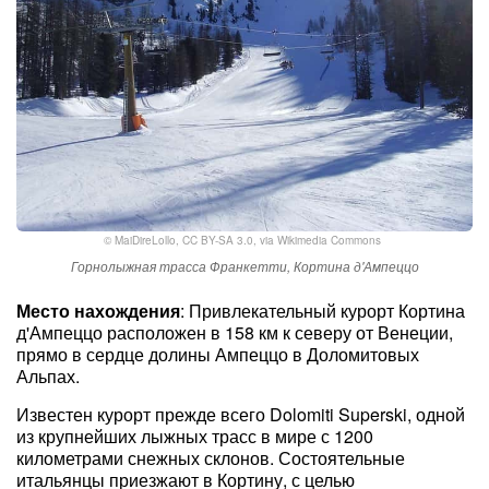
©
MaiDireLollo
,
CC BY-SA 3.0
, via Wikimedia Commons
Горнолыжная трасса Франкетти, Кортина д'Ампеццо
Место нахождения
: Привлекательный курорт Кортина
д'Ампеццо расположен в 158 км к северу от Венеции,
прямо в сердце долины Ампеццо в Доломитовых
Альпах.
Известен курорт прежде всего Dolomiti Superski, одной
из крупнейших лыжных трасс в мире с 1200
километрами снежных склонов. Состоятельные
итальянцы приезжают в Кортину, с целью