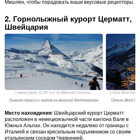
Мишлен, чтобы порадовать ваши вкусовые рецепторы.
2. Горнолыжный курорт Церматт,
Швейцария
©
qwesy qwesy
,
CC BY 3.0
, via Wikimedia Commons
©
Romy Biner-Hauser
Лыжная трасса с видом на могучий Маттерхорн
Отель Mont Cer
Место нахождения
: Швейцарский курорт Церматт
расположен в немецкоязычной части кантона Вале в
Южных Альпах. Он находится недалеко от границы с
Италией и связан кресельным подъемником со своим
итальянским соседом Червинией.