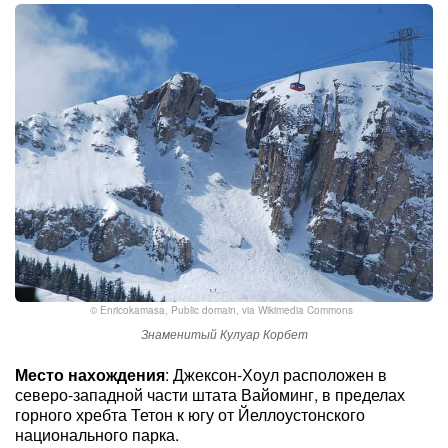
©
Enricokamasa
, Public domain, via Wikimedia Commons
Знаменитый Кулуар Корбет
Место нахождения
: Джексон-Хоул расположен в
северо-западной части штата Вайоминг, в пределах
горного хребта Тетон к югу от Йеллоустонского
национального парка.