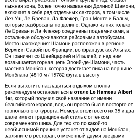
лыжная зона, более точно названная Долиной Шамони,
включает в себя ряд отдельных секторов, в том числе
Лез-Уш, Ле-Бреван, Ла-Флежер, Гран-Монте и Бальм,
которые разбросаны по долине. Однако из них только
Ле Бреван и Ла Флежер соединены подъемниками, а
остальные обслуживаются рейсовыми автобусами.
Место нахождения: Шамони расположен в регионе
Верхняя Савойя во Франции, во французских Альпах.
Он граничит со Швейцарией и Италией, и над ним
возвышается горная цепь Эгюий-де-Шамони, часть
массива Монблан, которая достигает пика на вершине
Монблана (4810 м / 15782 фута в высоту
Если вы хотите насладиться отдыхом сполна
рекомендуем остановиться в
отеле Le Hameau Albert
1er
, который получил своё название от имени
бельгийского короля, ведь он просто был в восторге от
горнолыжного курорта. Номера отеля всего их 35 и два
шале имеют традиционный стиль с оттенком
современного шика. Для тех кто по какой-то
необъяснимой причине устанет от видов на Монблан,
загляните в ресторан, отмеченный двумя звездами