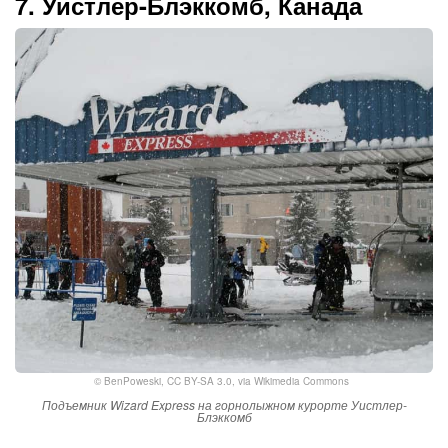
7. Уистлер-Блэккомб, Канада
©
BenPoweski
,
CC BY-SA 3.0
, via Wikimedia Commons
Подъемник Wizard Express на горнолыжном курорте Уистлер-
Блэккомб