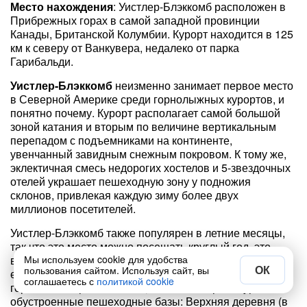
Место нахождения
: Уистлер-Блэккомб расположен в
Прибрежных горах в самой западной провинции
Канады, Британской Колумбии. Курорт находится в 125
км к северу от Ванкувера, недалеко от парка
Гарибальди.
Уистлер-Блэккомб
неизменно занимает первое место
в Северной Америке среди горнолыжных курортов, и
понятно почему. Курорт располагает самой большой
зоной катания и вторым по величине вертикальным
перепадом с подъемниками на континенте,
увенчанный завидным снежным покровом. К тому же,
эклектичная смесь недорогих хостелов и 5-звездочных
отелей украшает пешеходную зону у подножия
склонов, привлекая каждую зиму более двух
миллионов посетителей.
Уистлер-Блэккомб также популярен в летние месяцы,
так что это место можно посещать круглый год, это
Мы используем cookie для удобства
выгодно отличает его от специально построенных
ОК
пользования сайтом. Используя сайт, вы
европейских курортов. Катание происходит на двух
соглашаетесь с
политикой cookie
горах: Уистлер и Блэккомб, также есть три аккуратно
обустроенные пешеходные базы: Верхняя деревня (в