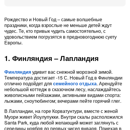
Рождество и Новый Год – самые волшебные
праздники, когда взрослые не меньше детей ждут
чудес. Те, кто привык чудить самостоятельно, с
удовольствием погрузятся в предновогоднюю суету
Европы.
1. Финляндия – Лапландия
Финляндия
удивит вас снежной морозной зимой.
Температура достигает -15 С. Новый Год в Финляндии
отлично подойдет для
семейного отдыха
. Арендуйте
небольшой коттедж в сказочном лесу, наслаждайтесь
живописными пейзажами, активными видами спорта:
лыжами, сноутюбингом; вечерами пейте горячий глег.
В Лапландии, на горе Корватунтури, вместе с женой
Муори живет Йоулупукки. Внутри скалы расположился
Santa Park, куда любой желающий может заглянуть с
середины ноября до первых чисел января. Приехав в