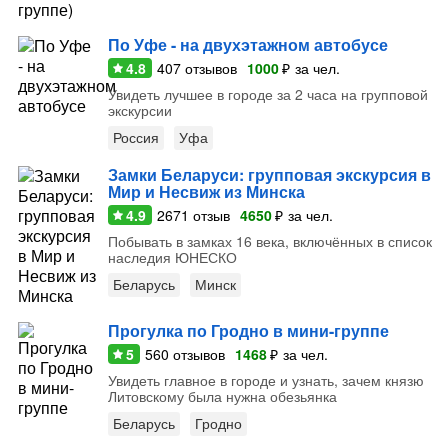
По Уфе - на двухэтажном автобусе
4.8
407
отзывов
1000
₽
за чел.
Увидеть лучшее в городе за 2 часа на групповой
экскурсии
Россия
Уфа
Замки Беларуси: групповая экскурсия в
Мир и Несвиж из Минска
4.9
2671
отзыв
4650
₽
за чел.
Побывать в замках 16 века, включённых в список
наследия ЮНЕСКО
Беларусь
Минск
Прогулка по Гродно в мини-группе
5
560
отзывов
1468
₽
за чел.
Увидеть главное в городе и узнать, зачем князю
Литовскому была нужна обезьянка
Беларусь
Гродно