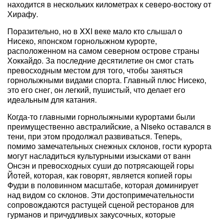
находится в нескольких километрах к северо-востоку от
Хирафу.
Поразительно, но в XXI веке мало кто слышал о
Нисеко, японском горнолыжном курорте,
расположенном на самом северном острове страны
Хоккайдо. За последние десятилетие он смог стать
превосходным местом для того, чтобы заняться
горнолыжными видами спорта. Главный плюс Нисеко,
это его снег, он легкий, пушистый, что делает его
идеальным для катания.
Когда-то главными горнолыжными курортами были
преимущественно австралийские, а Niseko оставался в
тени, при этом продолжал развиваться. Теперь,
помимо замечательных снежных склонов, гости курорта
могут насладиться культурными изысками от ванн
Онсэн и превосходных суши до потрясающей горы
Йотей, которая, как говорят, является копией горы
Фудзи в половинном масштабе, которая доминирует
над видом со склонов. Эти достопримечательности
сопровождаются растущей сценой ресторанов для
гурманов и причудливых закусочных, которые