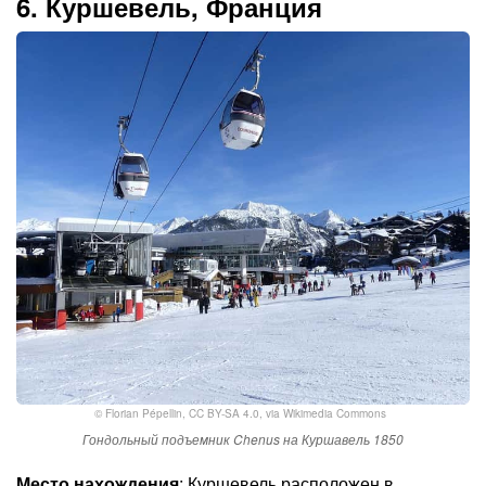
6. Куршевель, Франция
©
Florian Pépellin
,
CC BY-SA 4.0
, via Wikimedia Commons
Гондольный подъемник Chenus на Куршавель 1850
Место нахождения
: Куршевель расположен в