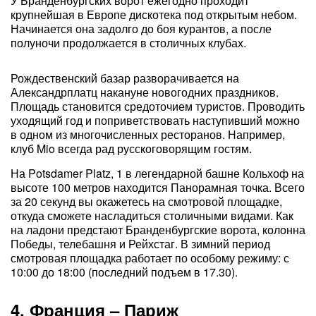
У Бранденбургских ворот ежегодно проходит
крупнейшая в Европе дискотека под открытым небом.
Начинается она задолго до боя курантов, а после
полуночи продолжается в столичных клубах.
Рождественский базар разворачивается на
Александрплатц накануне новогодних праздников.
Площадь становится средоточием туристов. Проводить
уходящий год и поприветствовать наступивший можно
в одном из многочисленных ресторанов. Например,
клуб Mio всегда рад русскоговорящим гостям.
На Potsdamer Platz, 1 в легендарной башне Кольхоф на
высоте 100 метров находится Панорамная точка. Всего
за 20 секунд вы окажетесь на смотровой площадке,
откуда сможете насладиться столичными видами. Как
на ладони предстают Бранденбургские ворота, колонна
Победы, телебашня и Рейхстаг. В зимний период
смотровая площадка работает по особому режиму: с
10:00 до 18:00 (последний подъем в 17.30).
4. Франция – Париж