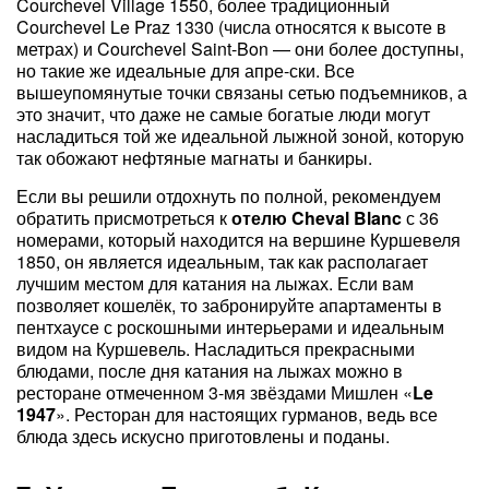
Courchevel Village 1550, более традиционный
Courchevel Le Praz 1330 (числа относятся к высоте в
метрах) и Courchevel Saint-Bon — они более доступны,
но такие же идеальные для апре-ски. Все
вышеупомянутые точки связаны сетью подъемников, а
это значит, что даже не самые богатые люди могут
насладиться той же идеальной лыжной зоной, которую
так обожают нефтяные магнаты и банкиры.
Если вы решили отдохнуть по полной, рекомендуем
обратить присмотреться к
отелю Cheval Blanc
с 36
номерами, который находится на вершине Куршевеля
1850, он является идеальным, так как располагает
лучшим местом для катания на лыжах. Если вам
позволяет кошелёк, то забронируйте апартаменты в
пентхаусе с роскошными интерьерами и идеальным
видом на Куршевель. Насладиться прекрасными
блюдами, после дня катания на лыжах можно в
ресторане отмеченном 3-мя звёздами Мишлен «
Le
1947
». Ресторан для настоящих гурманов, ведь все
блюда здесь искусно приготовлены и поданы.