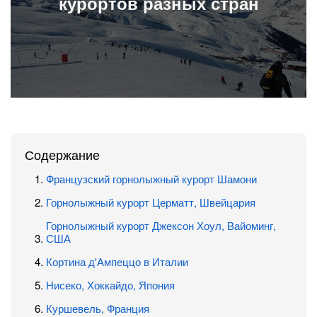
курортов
разных стран
Содержание
Французский горнолыжный курорт Шамони
Горнолыжный курорт Церматт, Швейцария
Горнолыжный курорт Джексон Хоул, Вайоминг,
США
Кортина д'Ампеццо в Италии
Нисеко, Хоккайдо, Япония
Куршевель, Франция