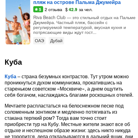
пляж на острове Пальма Джумейра
5
2
отзыва
$
42.9
за чел.
Riva Beach Club — это стильный отдых на Пальме
Джумейра. Частный пляж, бассейн с
регулируемой температурой, вкусная кухня и
потрясающие виды ждут гост...
ОАЭ
Дубай
Куба
Куба
– страна безумных контрастов. Тут утром можно
проникнуться духом коммунизма, прокатившись на
стареньком советском «Москвиче», а днем ощутить
себя богачом, наслаждаясь благами роскошных отелей.
Мечтаете распластаться на белоснежном песке под
соломенным зонтиком и медленно потягивать из
стакана терпкий ром? Тогда вам точно стоит
приобрести тур на Кубу. Местные жители знают все об
отдыхе и неспешном образе жизни: здесь никто никуда
не торопится, дела откладываются в дальний ящик, дни