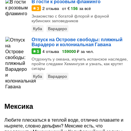
В гости к розовым фламинго
3
2
отзыва
от
€
156
за всё
Знакомство с богатой флорой и фауной
кубинских заповедников
Куба
Варадеро
Отпуск на Острове свободы: пляжный
Варадеро и колониальная Гавана
5
4
отзыва
159000
₽
за чел.
Отдохнуть у океана, изучить испанское наследие,
пройти следами Хемингуэя и узнать, как крутят
сигары
Куба
Варадеро
Мексика
Любите плескаться в теплой воде, отлично плаваете и
ныряете, словно дельфин? Мексике есть, что