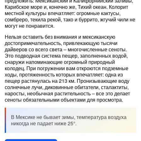
предложить: Мексиканский и Калифорнийский заливы,
Карибское море и, конечно же, Тихий океан. Колорит
местной культуры впечатляет: огромные кактусы,
сомбреро, текила рекой, тако и буррито, жгучий чили не
могут не понравится.
Нельзя оставить без внимания и мексиканскую
достопримечательность, привлекающую тысячи
дайверов со всего света – многочисленные сеноты.
Это подводная система пещер, заполненных водой,
снаружи напоминающие огромный природный
колодец. При погружении вам откроются подземные
ходы, протяженность которых впечатляет: одна из
пещер растянулась на 213 км. Пронизывающие воду
солнечные лучи, диковинные обитатели, сталактиты,
наросты, необычная растительность – все это делает
сеноты обязательными объектами для просмотра.
В Мексике не бывает зимы, температура воздуха
никогда не падает ниже 25°.