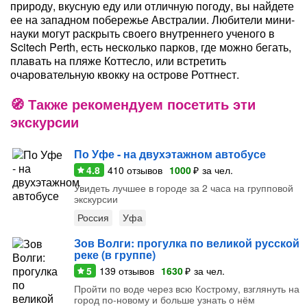
природу, вкусную еду или отличную погоду, вы найдете
ее на западном побережье Австралии. Любители мини-
науки могут раскрыть своего внутреннего ученого в
Scitech Perth, есть несколько парков, где можно бегать,
плавать на пляже Коттесло, или встретить
очаровательную квокку на острове Роттнест.
Также рекомендуем посетить эти
экскурсии
По Уфе - на двухэтажном автобусе
4.8
410
отзывов
1000
₽
за чел.
Увидеть лучшее в городе за 2 часа на групповой
экскурсии
Россия
Уфа
Зов Волги: прогулка по великой русской
реке (в группе)
5
139
отзывов
1630
₽
за чел.
Пройти по воде через всю Кострому, взглянуть на
город по-новому и больше узнать о нём