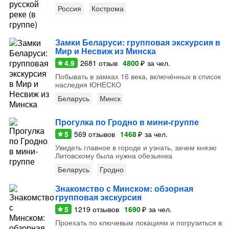
Россия
Кострома
Замки Беларуси: групповая экскурсия в
Мир и Несвиж из Минска
4.9
2681
отзыв
4800
₽
за чел.
Побывать в замках 16 века, включённых в список
наследия ЮНЕСКО
Беларусь
Минск
Прогулка по Гродно в мини-группе
5
569
отзывов
1468
₽
за чел.
Увидеть главное в городе и узнать, зачем князю
Литовскому была нужна обезьянка
Беларусь
Гродно
Знакомство с Минском: обзорная
групповая экскурсия
5
1219
отзывов
1690
₽
за чел.
Проехать по ключевым локациям и погрузиться в