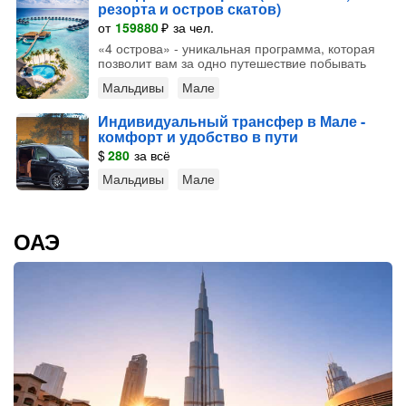
резорта и остров скатов)
от
159880
₽
за чел.
«4 острова» - уникальная программа, которая
позволит вам за одно путешествие побывать
Мальдивы
Мале
Индивидуальный трансфер в Мале -
комфорт и удобство в пути
$
280
за всё
Мальдивы
Мале
ОАЭ