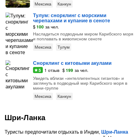
Мексика
Канкун
Тулум: снорклинг с морскими
черепахами и купание в сеноте
$
100
за чел.
Насладиться подводным миром Карибского моря
и поплавать в живописном сеноте
Мексика
Тулум
Снорклинг с китовыми акулами
5
1
отзыв
$
199
за чел.
Увидеть вблизи «интеллигентных гигантов» и
заглянуть в подводный мир Карибского моря в
мини-группе
Мексика
Канкун
Шри-Ланка
Туристы предпочитали отдыхать в Индии,
Шри-Ланка