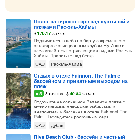
Полёт на гирокоптере над пустыней и
пляжами Рас-эль-Хаймы
$
170.17
за чел.
Поднимитесь в небо на борту современного
автожира с авиационным клубом Fly Zone и
наслаждайтесь потрясающими видами Рас-эль-
Хаймы. Пролетите над бескр...
ОАЭ
Рас-эль-Хайма
Отдых в отеле Fairmont The Palm с
бассейном и приватным выходом на
пляж
5
3
отзыва
$
40.84
за чел.
Отдохните на солнечном Западном пляже с
эксклюзивными пляжными кабинками и
шезлонгами у бассейна в отеле Fairmont The
Palm. Насладитесь роскошным серв...
ОАЭ
Дубай
Riva Beach Club - бассейн и частный