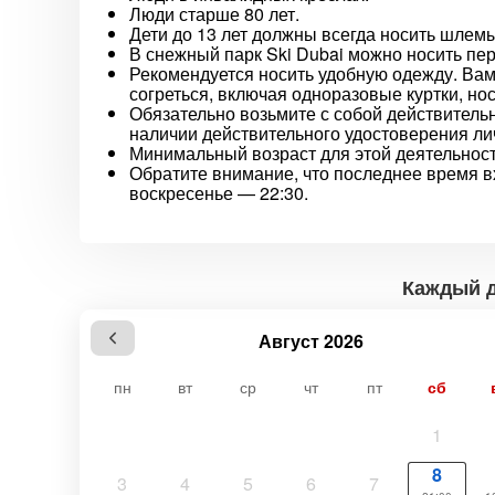
Люди старше 80 лет.
Дети до 13 лет должны всегда носить шлемы
В снежный парк Ski Dubai можно носить пер
Рекомендуется носить удобную одежду. Вам
согреться, включая одноразовые куртки, нос
Обязательно возьмите с собой действитель
наличии действительного удостоверения ли
Минимальный возраст для этой деятельности
Обратите внимание, что последнее время вх
воскресенье — 22:30.
Каждый де
Август 2026
пн
вт
ср
чт
пт
сб
1
8
3
4
5
6
7