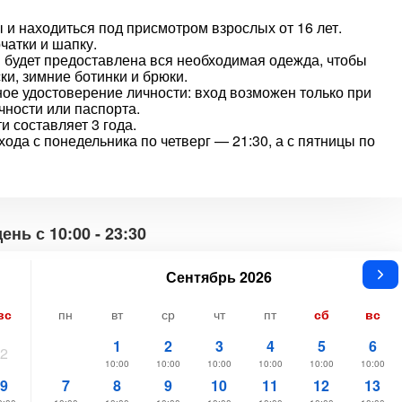
 и находиться под присмотром взрослых от 16 лет.
чатки и шапку.
 будет предоставлена вся необходимая одежда, чтобы
ки, зимние ботинки и брюки.
ное удостоверение личности: вход возможен только при
чности или паспорта.
 составляет 3 года.
ода с понедельника по четверг — 21:30, а с пятницы по
нь с 10:00 - 23:30
Сентябрь 2026
вс
пн
вт
ср
чт
пт
сб
вс
1
2
3
4
5
6
2
10:00
10:00
10:00
10:00
10:00
10:00
9
7
8
9
10
11
12
13