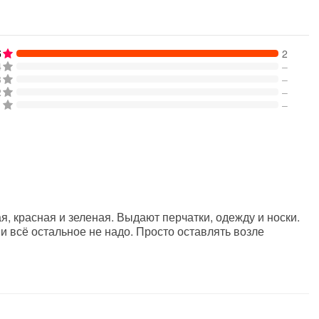
5
2
4
–
3
–
2
–
1
–
я, красная и зеленая. Выдают перчатки, одежду и носки.
и всё остальное не надо. Просто оставлять возле