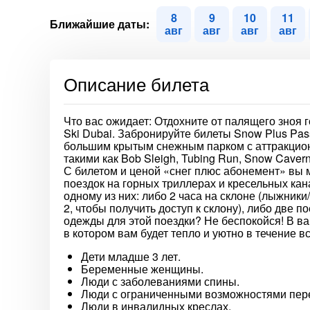
8
9
10
11
Ближайшие даты:
авг
авг
авг
авг
Описание билета
Что вас ожидает: Отдохните от палящего зноя 
Ski Dubai. Забронируйте билеты Snow Plus Pa
большим крытым снежным парком с аттракцион
такими как Bob Sleigh, Tubing Run, Snow Cavern
С билетом и ценой «снег плюс абонемент» вы
поездок на горных триллерах и кресельных кан
одному из них: либо 2 часа на склоне (лыжни
2, чтобы получить доступ к склону), либо две по
одежды для этой поездки? Не беспокойся! В в
в котором вам будет тепло и уютно в течение 
Дети младше 3 лет.
Беременные женщины.
Люди с заболеваниями спины.
Люди с ограниченными возможностями пер
Люди в инвалидных креслах.