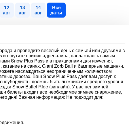
12
13
14
Все
авг
авг
авг
даты
города и проведите веселый день с семьей или друзьями в
ss и ощутите прилив адреналина, наслаждаясь самым
ами Snow Plus Pass и аттракционами для изучения,
, катание на санях, Giant Zorb Ball и бамперные машинки.
 можете наслаждаться неограниченным количеством
атных дорогах. Ваш Snow Plus Pass дает вам доступ к
ки/сноубордисты должны быть лыжниками среднего уровня
ездки Snow Bullet Ride (зиплайн). У вас нет зимней
аши билеты входит все необходимое зимнее снаряжение,
всего дня! Важная информация: Не подходит для:
едвижения.