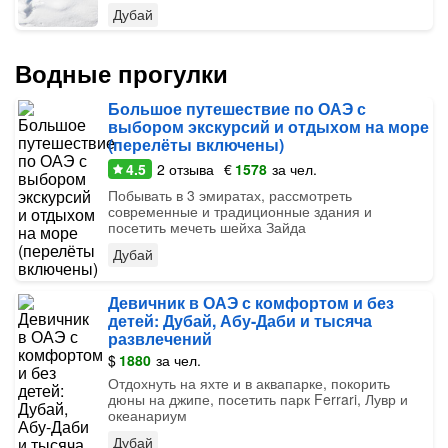
Дубай
Водные прогулки
Большое путешествие по ОАЭ с
выбором экскурсий и отдыхом на море
(перелёты включены)
4.5
2
отзыва
€
1578
за чел.
Побывать в 3 эмиратах, рассмотреть
современные и традиционные здания и
посетить мечеть шейха Зайда
Дубай
Девичник в ОАЭ с комфортом и без
детей: Дубай, Абу-Даби и тысяча
развлечений
$
1880
за чел.
Отдохнуть на яхте и в аквапарке, покорить
дюны на джипе, посетить парк Ferrari, Лувр и
океанариум
Дубай