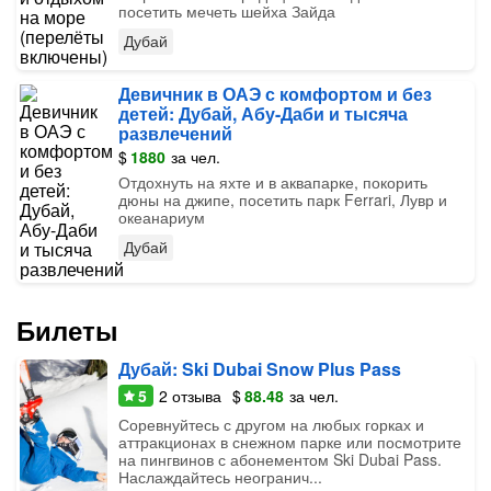
посетить мечеть шейха Зайда
Дубай
Девичник в ОАЭ с комфортом и без
детей: Дубай, Абу-Даби и тысяча
развлечений
$
1880
за чел.
Отдохнуть на яхте и в аквапарке, покорить
дюны на джипе, посетить парк Ferrari, Лувр и
океанариум
Дубай
Билеты
Дубай: Ski Dubai Snow Plus Pass
5
2
отзыва
$
88.48
за чел.
Соревнуйтесь с другом на любых горках и
аттракционах в снежном парке или посмотрите
на пингвинов с абонементом Ski Dubai Pass.
Наслаждайтесь неогранич...