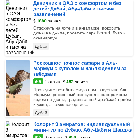
Девичник в ОАЭ с комфортом и без
детей: Дубай, Абу-Даби и тысяча
развлечений
$
1880
за чел.
Отдохнуть на яхте и в аквапарке, покорить
дюны на джипе, посетить парк Ferrari, Лувр и
океанариум
Дубай
Роскошное ночное сафари в Аль-
Мармум с куполом и наблюдением за
звёздами
5
1
отзыв
$
482
за чел.
Проведите незабываемую ночь в пустыне Аль-
Мармум: роскошный эко-купол с панорамным
видом на дюны, традиционный арабский приём
и ужин, а также вечерние...
Дубай
Колорит 3 эмиратов: индивидуальный
мини-тур по Дубаю, Абу-Даби и Шарджа
5
3
отзыва
$
950
за всё