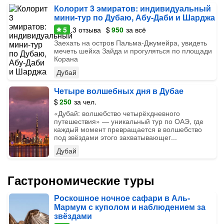
Колорит 3 эмиратов: индивидуальный
мини-тур по Дубаю, Абу-Даби и Шарджа
5
3
отзыва
$
950
за всё
Заехать на остров Пальма-Джумейра, увидеть
мечеть шейха Зайда и прогуляться по площади
Корана
Дубай
Четыре волшебных дня в Дубае
$
250
за чел.
«‎Дубай: волшебство четырёхдневного
путешествия» — уникальный тур по ОАЭ, где
каждый момент превращается в волшебство
под звёздами этого захватывающег...
Дубай
Гастрономические туры
Роскошное ночное сафари в Аль-
Мармум с куполом и наблюдением за
звёздами