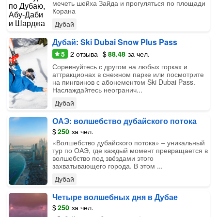
мечеть шейха Зайда и прогуляться по площади
Корана
Дубай
Дубай: Ski Dubai Snow Plus Pass
5
2
отзыва
$
88.48
за чел.
Соревнуйтесь с другом на любых горках и
аттракционах в снежном парке или посмотрите
на пингвинов с абонементом Ski Dubai Pass.
Наслаждайтесь неогранич...
Дубай
ОАЭ: волшебство дубайского потока
$
250
за чел.
«‎Волшебство дубайского потока» – уникальный
тур по ОАЭ, где каждый момент превращается в
волшебство под звёздами этого
захватывающего города. В этом ...
Дубай
Четыре волшебных дня в Дубае
$
250
за чел.