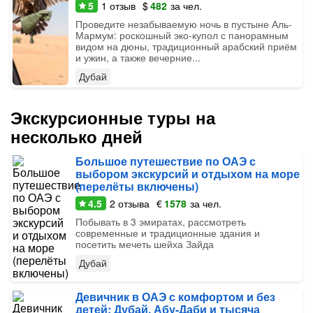
5
1
отзыв
$
482
за чел.
Проведите незабываемую ночь в пустыне Аль-
Мармум: роскошный эко-купол с панорамным
видом на дюны, традиционный арабский приём
и ужин, а также вечерние...
Дубай
Экскурсионные туры на
несколько дней
Большое путешествие по ОАЭ с
выбором экскурсий и отдыхом на море
(перелёты включены)
4.5
2
отзыва
€
1578
за чел.
Побывать в 3 эмиратах, рассмотреть
современные и традиционные здания и
посетить мечеть шейха Зайда
Дубай
Девичник в ОАЭ с комфортом и без
детей: Дубай, Абу-Даби и тысяча