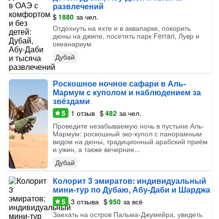
развлечений
$
1880
за чел.
Отдохнуть на яхте и в аквапарке, покорить
дюны на джипе, посетить парк Ferrari, Лувр и
океанариум
Дубай
Роскошное ночное сафари в Аль-
Мармум с куполом и наблюдением за
звёздами
5
1
отзыв
$
482
за чел.
Проведите незабываемую ночь в пустыне Аль-
Мармум: роскошный эко-купол с панорамным
видом на дюны, традиционный арабский приём
и ужин, а также вечерние...
Дубай
Колорит 3 эмиратов: индивидуальный
мини-тур по Дубаю, Абу-Даби и Шарджа
5
3
отзыва
$
950
за всё
Заехать на остров Пальма-Джумейра, увидеть