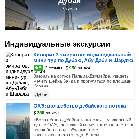
Дубай
Индивидуальные экскурсии
Колорит 3 эмиратов: индивидуальный
мини-тур по Дубаю, Абу-Даби и Шарджа
5
3
отзыва
$
950
за всё
Заехать на остров Пальма-Джумейра, увидеть
мечеть шейха Зайда и прогуляться по площади
Корана
Дубай
ОАЭ: волшебство дубайского потока
$
250
за чел.
«‎Волшебство дубайского потока» – уникальный
тур по ОАЭ, где каждый момент превращается в
волшебство под звёздами этого
захватывающего города. В этом ...