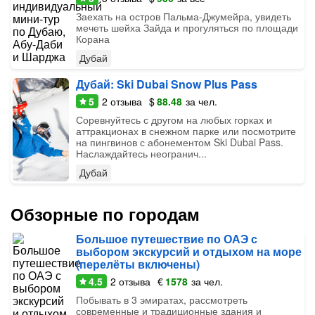
Заехать на остров Пальма-Джумейра, увидеть
мечеть шейха Зайда и прогуляться по площади
Корана
Дубай
Дубай: Ski Dubai Snow Plus Pass
5
2
отзыва
$
88.48
за чел.
Соревнуйтесь с другом на любых горках и
аттракционах в снежном парке или посмотрите
на пингвинов с абонементом Ski Dubai Pass.
Наслаждайтесь неогранич...
Дубай
Обзорные по городам
Большое путешествие по ОАЭ с
выбором экскурсий и отдыхом на море
(перелёты включены)
4.5
2
отзыва
€
1578
за чел.
Побывать в 3 эмиратах, рассмотреть
современные и традиционные здания и