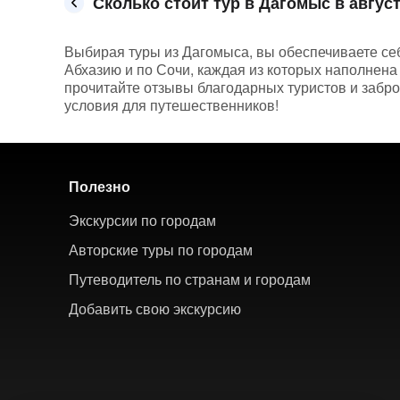
Сколько стоит тур в Дагомыс в август
Выбирая туры из Дагомыса, вы обеспечиваете с
Абхазию и по Сочи, каждая из которых наполнен
прочитайте отзывы благодарных туристов и забр
условия для путешественников!
Полезно
Экскурсии по городам
Авторские туры по городам
Путеводитель по странам и городам
Добавить свою экскурсию