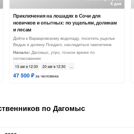
4 дня
Приключения на лошадях в Сочи для
новичков и опытных: по ущельям, долинам
и лесам
Дойти к Варваровскому водопаду, посетить ущелье
Ведьм и долину Пседаго, насладиться чаепитием
Начало:
Дагомыс, утро, точное время по
согласованию
13 авг в 12:30
20 авг в 12:30
47 500 ₽
за человека
ственников по Дагомыс