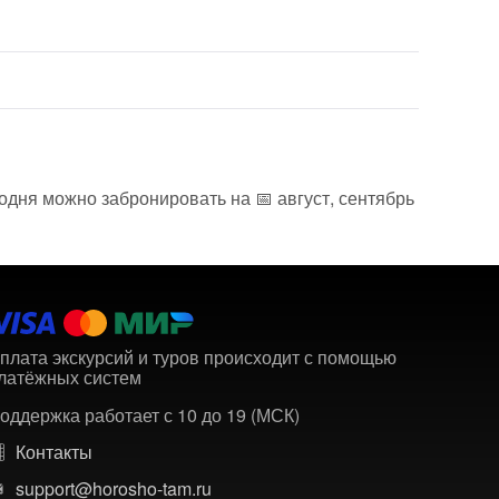
одня можно забронировать на 📅 август, сентябрь
плата экскурсий и туров происходит с помощью
латёжных систем
оддержка работает с 10 до 19 (МСК)
Контакты
support@horosho-tam.ru