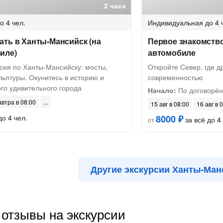
2 часа
о 4 чел.
Индивидуальная
до 4 
ать в Ханты-Мансийск (на
Первое знакомств
иле)
автомобиле
сия по Ханты-Мансийску: мосты,
Откройте Север, где д
ьптуры. Окунитесь в историю и
современностью
го удивительного города
Начало:
По договорён
автра в 08:00
15 авг в 08:00
16 авг в 
до 4 чел.
8000 ₽
за всё до 4
от
Другие экскурсии Ханты-Ман
отзывы на экскурсии