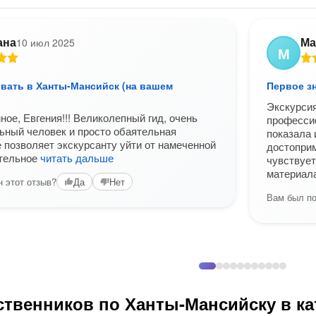
ана
Ма
10 июл 2025
М
вать в Ханты-Мансийск (на вашем
Первое з
Экскурсия
ное, Евгения!!! Великолепный гид, очень
професси
ный человек и просто обаятельная
показала 
е позволяет экскурсанту уйти от намеченной
достоприм
ательное
читать дальше
чувствует
материала
 этот отзыв?
Да
Нет
Вам был по
твенников по Ханты-Мансийску в ка