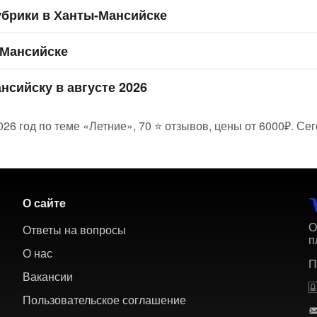
убрики в Ханты-Мансийске
-Мансийске
нсийску в августе 2026
6 год по теме «Летние», 70 ⭐ отзывов, цены от 6000₽. Сег
О сайте
О
Ответы на вопросы
п
О нас
П
Вакансии
Пользовательское соглашение