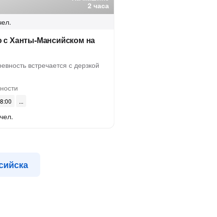
2 часа
чел.
о с Ханты-Мансийском на
ревность встречается с дерзкой
ности
08:00
 чел.
сийска