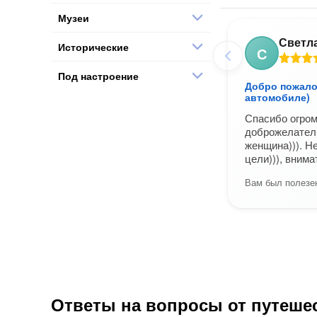
Музеи
Светл
Исторические
С
Под настроение
Добро пожало
автомобиле)
Спасибо огром
доброжелатель
женщина))). Н
цели))), вним
Вам был полезен
Ответы на вопросы от путешес