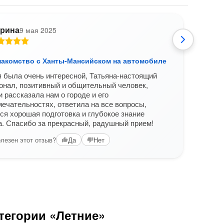
рина
9 мая 2025
накомство с Ханты-Мансийском на автомобиле
Перв
 была очень интересной, Татьяна-настоящий
Огро
онал, позитивный и общительный человек,
удов
и рассказала нам о городе и его
интер
ечательностях, ответила на все вопросы,
совет
ся хорошая подготовка и глубокое знание
. Спасибо за прекрасный, радушный прием!
лезен этот отзыв?
Да
Нет
Вам б
тегории «Летние»