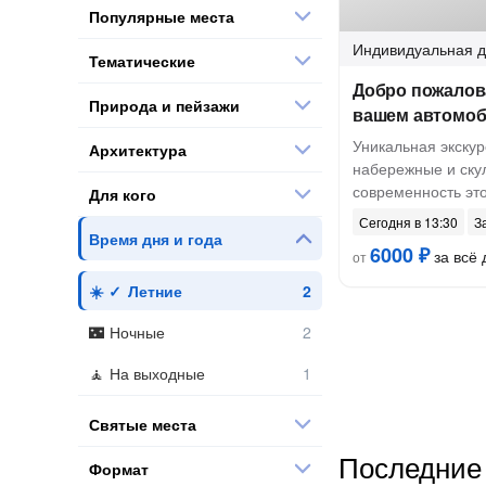
Популярные места
Индивидуальная
д
Тематические
Добро пожалов
Природа и пейзажи
вашем автомоб
Уникальная экскур
Архитектура
набережные и скул
современность это
Для кого
Сегодня в 13:30
З
Время дня и года
6000 ₽
за всё 
от
Летние
Ночные
На выходные
Святые места
Последние 
Формат